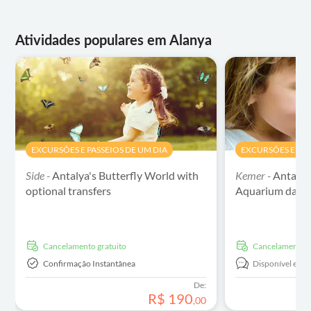
Atividades populares em Alanya
EXCURSÕES E PASSEIOS DE UM DIA
EXCURSÕES E PAS
Side -
Antalya's Butterfly World with
Kemer -
Antalya
optional transfers
Aquarium day ou
Cancelamento gratuito
Cancelamento g
Confirmação Instantânea
Disponível em:
De:
R$
190
,
00