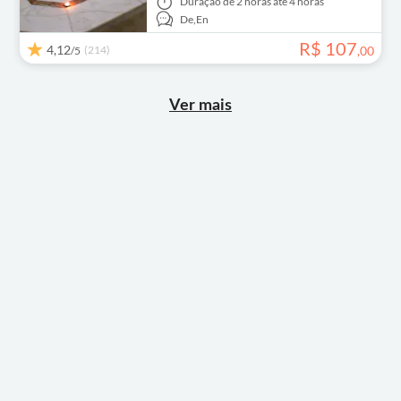
Duração
de 2 horas até 4 horas
De,
En
R$
107
4,12
(214)
,
00
/5
Ver mais