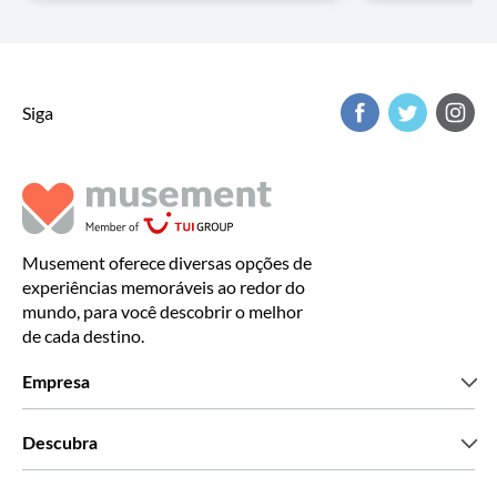
Siga
Musement oferece diversas opções de
experiências memoráveis ao redor do
mundo, para você descobrir o melhor
de cada destino.
Empresa
Que somos
Descubra
Imprensa
Carreiras
O que dizem os nossos clientes