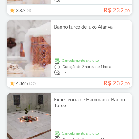
R$
232
3,8
(4)
,
00
/5
Banho turco de luxo Alanya
Cancelamento gratuito
Duração
de 2 horas até 4 horas
En
R$
232
4,36
(57)
,
00
/5
Experiência de Hammam e Banho
Turco
Cancelamento gratuito