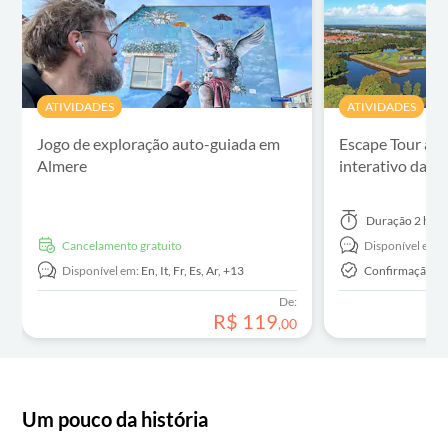
ATIVIDADES
ATIVIDADES
Jogo de exploração auto-guiada em
Escape Tour aut
Almere
interativo da c
Duração
2 hora
Cancelamento gratuito
Disponível em:
Disponível em:
En,
It,
Fr,
Es,
Ar,
+13
Confirmação In
De:
R$
119
,
00
Um pouco da história