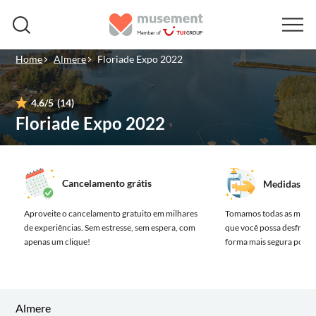
Home
Almere
Floriade Expo 2022
4.6
/5
(14)
Floriade Expo 2022
Cancelamento grátis
Medidas de 
Aproveite o cancelamento gratuito em milhares
Tomamos todas as medida
de experiências.
Sem estresse, sem espera, com
que você possa desfrutar
apenas um clique!
forma mais segura possív
Almere