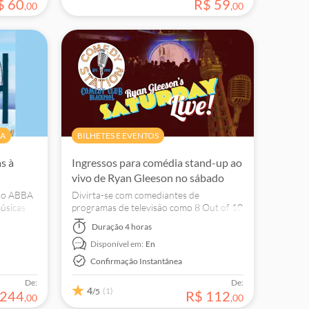
$
60
R$
59
,
00
,
00
IA
BILHETES E EVENTOS
s à
Ingressos para comédia stand-up ao
vivo de Ryan Gleeson no sábado
 do ABBA
Divirta-se com comediantes de
úsicas
programas de televisão como 8 Out of 10
vo,
Cats, ao vivo no Apollo e descubra a
Duração
4 horas
im.
noite mais divertida de Blackpool, desde
Disponível em:
En
2002
Confirmação Instantânea
De:
De:
4
(1)
/5
244
R$
112
,
00
,
00