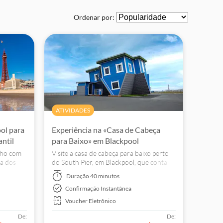
Ordenar por:
ATIVIDADES
ol para
Experiência na «Casa de Cabeça
antil
para Baixo» em Blackpool
ilho com
Visite a casa de cabeça para baixo perto
a dos
do South Pier, em Blackpool, que conta
cubra
com 13 salas temáticas concebidas para
Duração
40 minutos
igmas e
tirar fotografias criativas e oferecer uma
Confirmação Instantânea
nova perspetiva sobre os espaços do
quotidiano.
Voucher Eletrônico
De:
De: