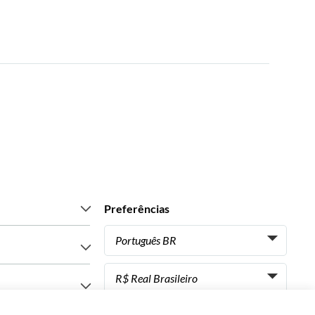
Preferências
Português BR
Italiano
os clientes
R$ Real Brasileiro
Français
iences
os
€ Euro
Español