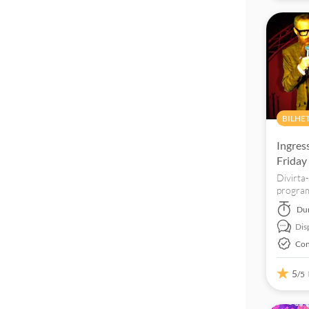
BILHE
Ingres
Friday
Divirta
program
Cats, a
Du
noite m
Dis
2002
Con
5
/5