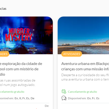
ncias
DADES
ATIVIDADES
e exploração da cidade de
Aventura urbana em Blackpo
ool com um mistério de
crianças com uma missão inf
dio
Desperte a curiosidade do seu f
uma aventura urbana com o tem
 as ruas assombradas de
super-heróis em Blackpool. Des
ol num jogo autoguiado,
recantos escondidos, resolva en
o o rasto de um blogueiro de
ncelamento gratuito
Cancelamento gratuito
crie memórias inesquecíveis.
 assassinado. Faz paragens em
mperdíveis, resolve enigmas e
ponível em:
En,
It,
Fr,
Es,
De
Disponível em:
En,
Fr,
Es
e as lendas locais.
De: