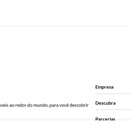
Empresa
Que somos
Descubra
eis ao redor do mundo, para você descobrir
Imprensa
Carreiras
O que dizem os noss
Parcerias
Green & Fair Exper
Tours personalizad