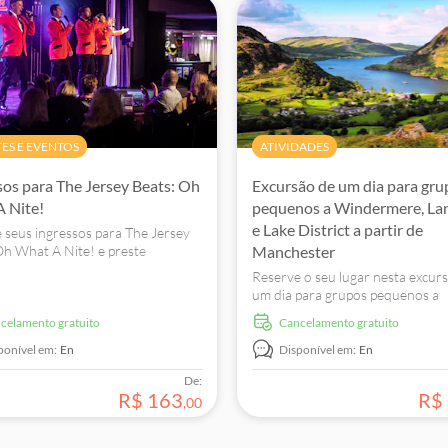
TES E EVENTOS
ATIVIDADES
sos para The Jersey Beats: Oh
Excursão de um dia para gru
 Nite!
pequenos a Windermere, La
e Lake District a partir de
 seus ingressos para The Jersey
Oh What A Nite! e preste
Manchester
em à música de Frankie Valli &
Reserve o seu lugar nesta excur
r Seasons com dançarinas e
um dia para grupos pequenos a
as.
Windermere, Lancaster e Lake Dis
ncelamento gratuito
Cancelamento gratuito
partir de Manchester, e desfrut
dia a explorar os locais mais ad
ponível em:
En
Disponível em:
En
Inglaterra.
De:
R$
163
R$
,
00