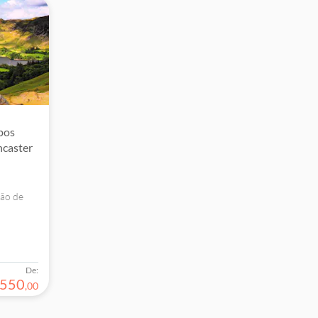
pos
ncaster
são de
trict, a
e de um
orados de
De:
550
,
00