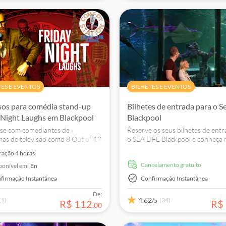
TES E EVENTOS
BILHETES E EVENTOS
sos para comédia stand-up
Bilhetes de entrada para o Se
 Night Laughs em Blackpool
Blackpool
-se com comediantes de
Reserve os seus bilhetes de ent
as de televisão como 8 Out of 10
o SEA LIFE Blackpool e conheça 
o vivo no Apollo e descubra a
de criaturas aquáticas
ração
4 horas
ais divertida de Blackpool, desde
Cancelamento gratuito
ponível em:
En
firmação Instantânea
Confirmação Instantânea
De:
4,62
(1)
(34)
/5
R$
112
R$
,
00