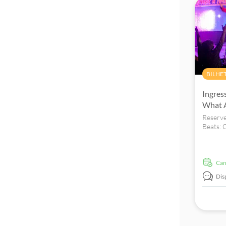
BILHE
Ingres
What A
Reserve
Beats: 
homenag
the Fou
vocalist
Ca
Dis