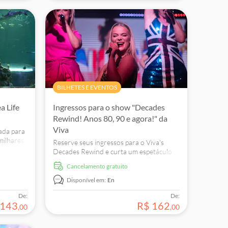
BILHETES E EVENTOS
a Life
Ingressos para o show "Decades
Rewind! Anos 80, 90 e agora!" da
Viva
rada para
milhares
Reserve seus ingressos para o Viva's
Decades Rewind e curta um espetáculo
de cabaré dos anos 80, 90 e atual, com
Cancelamento gratuito
lantejoulas, penas e muita classe. Vai ser
só canto e dança.
Disponível em:
En
De:
De:
143
R$
162
,
00
,
00