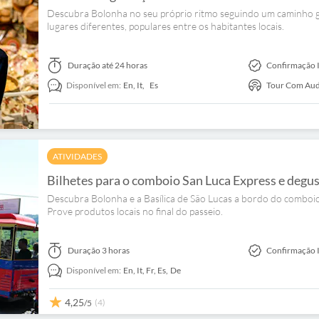
Descubra Bolonha no seu próprio ritmo seguindo um caminho ga
lugares diferentes, populares entre os habitantes locais.
Duração
até 24 horas
Confirmação 
Disponível em:
En,
It,
Es
Tour Com Aud
ATIVIDADES
Bilhetes para o comboio San Luca Express e degus
Descubra Bolonha e a Basílica de São Lucas a bordo do comboio
Prove produtos locais no final do passeio.
Duração
3 horas
Confirmação 
Disponível em:
En,
It,
Fr,
Es,
De
4,25
(4)
/5