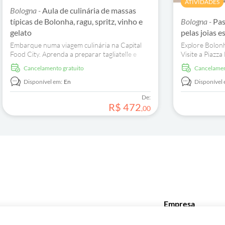
ATIVIDADES
Bologna -
Aula de culinária de massas
típicas de Bolonha, ragu, spritz, vinho e
Bologna -
Pas
gelato
pelas joias 
Embarque numa viagem culinária na Capital
Explore Bolonh
Food City. Aprenda a preparar tagliatelle e
Visite a Piazz
spritz de Casoni, enquanto saboreia iguarias
descubra a red
Cancelamento gratuito
Cancelame
locais.
Disponível em:
En
Disponível 
De:
R$
472
,
00
Empresa