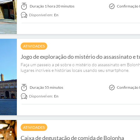
Duração
1 hora 20 minutos
Confirmação 
Disponível em:
En
ATIVIDADES
Jogo de exploração do mistério do assassinato e
Faça um passeio a pé sobre o mistério do assassinato em Bolonh
lugares incríveis e histórias locais usando seu smartphone.
Duração
55 minutos
Confirmação 
Disponível em:
En
ATIVIDADES
Caixa de degustação de comida de Bolonha