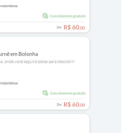
Instantânea
Cancelamento gratuito
R$
60
De:
,
00
 turnê em Bolonha
a, onde você seguirá pistas para descobrir
Instantânea
Cancelamento gratuito
R$
60
De:
,
00