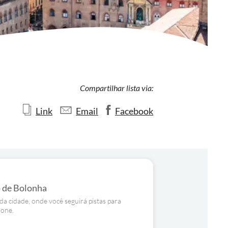
Compartilhar lista via:
Link
Email
Facebook
o de Bolonha
da cidade, onde você seguirá pistas para
hone.