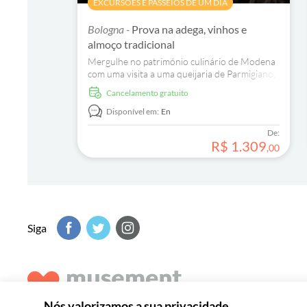
EXCURSÕES E PASSEIOS DE UM DIA
Bologna -
Prova na adega, vinhos e
almoço tradicional
Mergulhe no património culinário de Modena
com uma visita a uma queijaria de Parmigiano,
a uma acetaia e à adega de Lambrusco mais
Cancelamento gratuito
antiga.
Disponível em:
En
De:
R$
1
.
309
,
00
Siga