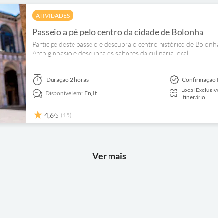
ATIVIDADES
Passeio a pé pelo centro da cidade de Bolonha
Participe deste passeio e descubra o centro histórico de Bolonha.
Archiginnasio e descubra os sabores da culinária local.
Duração
2 horas
Confirmação 
Local Exclusiv
Disponível em:
En,
It
Itinerário
4,6
(15)
/5
Ver mais