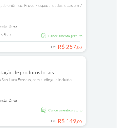
stronômico. Prove 7 especialidades locais em 7
Instantânea
io Guia
Cancelamento gratuito
R$
257
De:
,
00
tação de produtos locais
 San Luca Express, com audioguia incluído.
Instantânea
Cancelamento gratuito
R$
149
De:
,
00