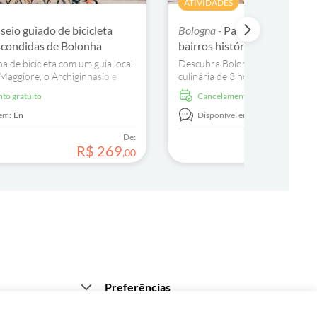
ATIVIDADES
seio guiado de bicicleta
Bologna -
Passeio gastronóm
escondidas de Bolonha
bairros históricos de Bolonh
a de bicicleta com um guia local.
Descubra Bolonha durante uma
a Maggiore, o Archiginnasio e
culinária de 3 horas. Saboreie pr
e secreta de canais da cidade.
tradicionais, Parmigiano Reggia
nto gratuito
Cancelamento gratuito
e vinhos locais.
em:
En
Disponível em:
En
De:
R$
269
,
00
Preferências