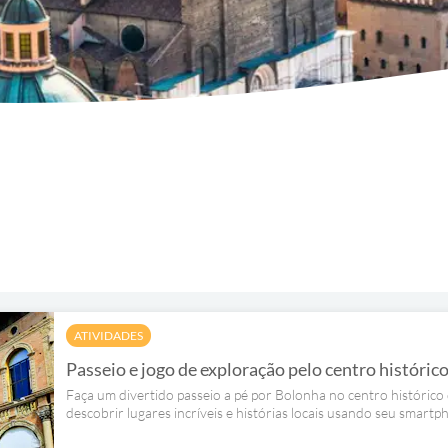
ATIVIDADES
Passeio e jogo de exploração pelo centro históric
Faça um divertido passeio a pé por Bolonha no centro histórico 
descobrir lugares incríveis e histórias locais usando seu smartp