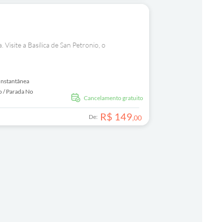
 Visite a Basílica de San Petronio, o
Instantânea
o / Parada No
Cancelamento gratuito
R$
149
De:
,
00