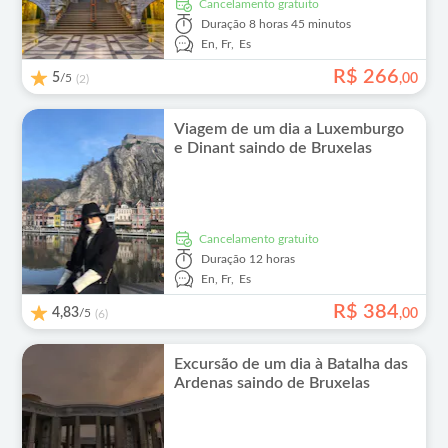
Cancelamento gratuito
Duração
8 horas 45 minutos
En,
Fr,
Es
R$
266
5
/5
,
00
(2)
Viagem de um dia a Luxemburgo
e Dinant saindo de Bruxelas
Cancelamento gratuito
Duração
12 horas
En,
Fr,
Es
R$
384
4,83
/5
,
00
(6)
Excursão de um dia à Batalha das
Ardenas saindo de Bruxelas