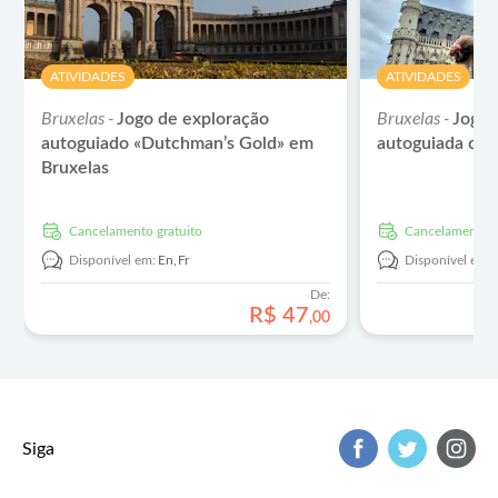
ATIVIDADES
ATIVIDADES
Bruxelas -
Bruxelas -
Jogo de exploração
Jogo 
autoguiado «Dutchman’s Gold» em
autoguiada da 
Bruxelas
Cancelamento gratuito
Cancelamento g
Disponível em:
En,
Fr
Disponível em:
De:
R$
47
,
00
Siga