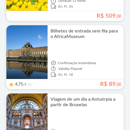
Duração
12 horas
En,
Fr,
Es
R$
509
,
00
Bilhetes de entrada sem fila para
o AfricaMuseum
Confirmação Instantânea
Validity
Flexível
En,
Fr,
Nl
R$
89
4,75
/5
,
00
(4)
Viagem de um dia a Antuérpia a
partir de Bruxelas