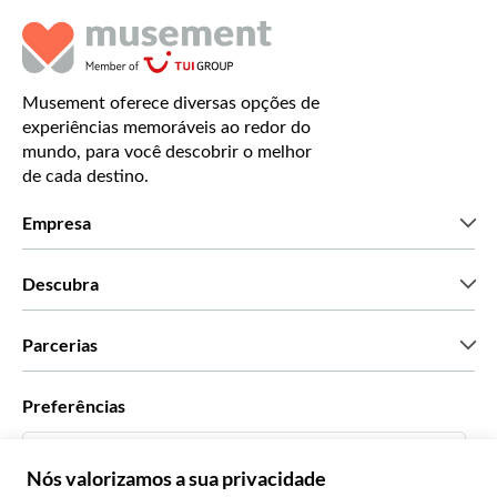
Musement oferece diversas opções de
experiências memoráveis ao redor do
mundo, para você descobrir o melhor
de cada destino.
Empresa
Que somos
Descubra
Imprensa
Carreiras
O que dizem os nossos clientes
Parcerias
Green & Fair Experiences
Tours personalizados
Com quem trabalhamos
Preferências
Programas afiliados
Agentes de viagens pessoais
Português BR
Agências de viagem