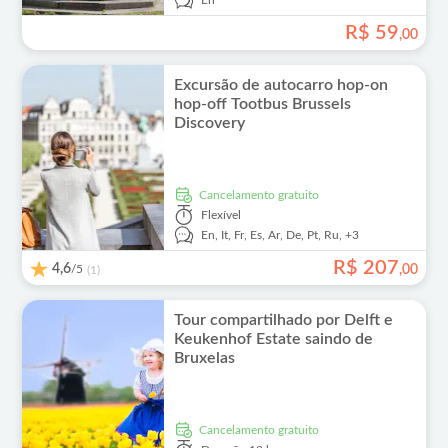
En
R$
59
,
00
Excursão de autocarro hop-on
hop-off Tootbus Brussels
Discovery
Cancelamento gratuito
Flexível
En,
It,
Fr,
Es,
Ar,
De,
Pt,
Ru,
+3
R$
207
4,6
/5
,
00
(1)
Tour compartilhado por Delft e
Keukenhof Estate saindo de
Bruxelas
Cancelamento gratuito