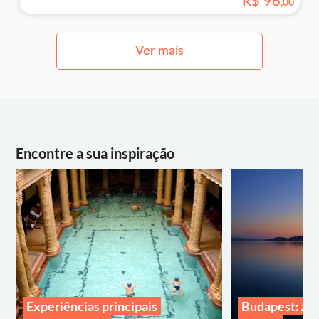
R$
96
,
00
Ver mais
Encontre a sua inspiração
Experiências principais
Budapest: Al