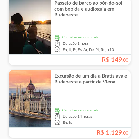
Passeio de barco ao pôr-do-sol
com bebida e audioguia em
Budapeste
Cancelamento gratuito
Duração
1 hora
En,
It,
Fr,
Es,
Ar,
De,
Pt,
Ru,
+10
R$
149
,
00
Excursão de um dia a Bratislava e
Budapeste a partir de Viena
Cancelamento gratuito
Duração
14 horas
En,
Es
R$
1
.
129
,
00