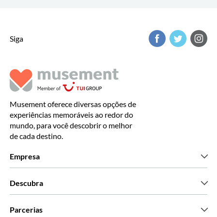
Siga
Musement oferece diversas opções de
experiências memoráveis ao redor do
mundo, para você descobrir o melhor
de cada destino.
Empresa
Que somos
Descubra
Imprensa
Carreiras
O que dizem os nossos clientes
Parcerias
Green & Fair Experiences
Tours personalizados