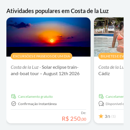
Atividades populares em Costa de la Luz
EXCURSÕES E PASSEIOS DE UM DIA
BILHETES E EVEN
Costa de la Luz -
Solar eclipse train-
Costa de la Luz -
and-boat tour – August 12th 2026
Cádiz
Cancelamento gratuito
Cancelamento g
Confirmação Instantânea
Disponível em:
De:
3
(1)
/5
R$
250
,
00