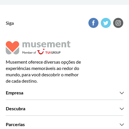
Siga
Musement oferece diversas opções de
experiências memoráveis ao redor do
mundo, para você descobrir o melhor
de cada destino.
Empresa
Que somos
Descubra
Imprensa
Carreiras
O que dizem os nossos clientes
Parcerias
Green & Fair Experiences
Tours personalizados