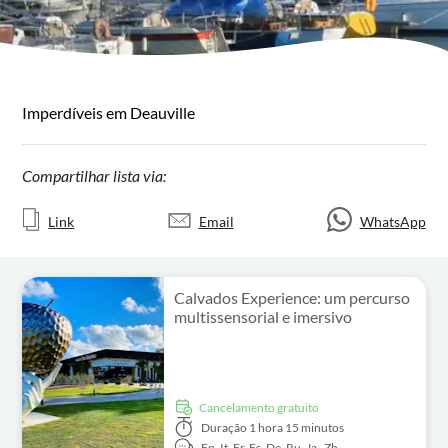
Imperdíveis em Deauville
Compartilhar lista via:
Link
Email
WhatsApp
Calvados Experience: um percurso
multissensorial e imersivo
Cancelamento gratuito
Duração
1 hora 15 minutos
En,
It,
Fr,
Es,
De,
Ru,
Ja,
Zh