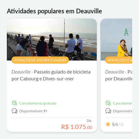
Atividades populares em Deauville
ATRAÇÕES E VISITAS GUIADAS
ATRAÇÕES E VISI
Deauville -
Passeio guiado de bicicleta
Deauville -
Passe
por Cabourg e Dives-sur-mer
por Deauville e
Cancelamento gratuito
Cancelamento g
Disponível em:
Fr
Disponível em:
De:
5
(1)
/5
R$
1
.
075
,
00