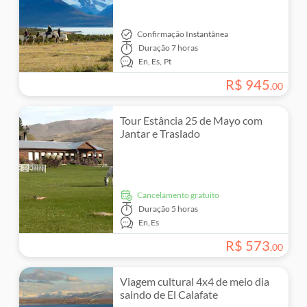
Confirmação Instantânea
Duração
7 horas
En,
Es,
Pt
R$
945
,
00
Tour Estância 25 de Mayo com
Jantar e Traslado
Cancelamento gratuito
Duração
5 horas
En,
Es
R$
573
,
00
Viagem cultural 4x4 de meio dia
saindo de El Calafate