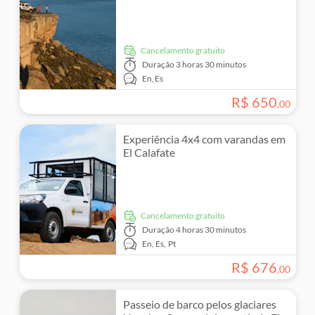
Cancelamento gratuito
Duração
3 horas 30 minutos
En,
Es
R$
650
,
00
Experiência 4x4 com varandas em
El Calafate
Cancelamento gratuito
Duração
4 horas 30 minutos
En,
Es,
Pt
R$
676
,
00
Passeio de barco pelos glaciares