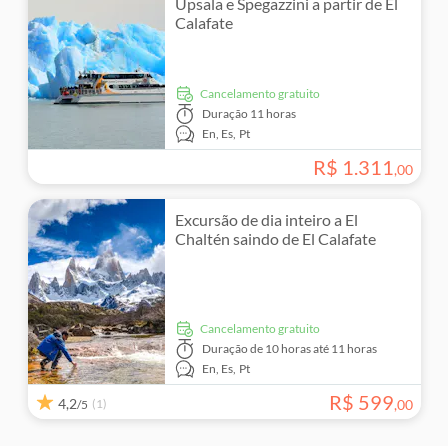
Upsala e Spegazzini a partir de El
Calafate
Cancelamento gratuito
Duração
11 horas
En,
Es,
Pt
R$
1
.
311
,
00
Excursão de dia inteiro a El
Chaltén saindo de El Calafate
Cancelamento gratuito
Duração
de 10 horas até 11 horas
En,
Es,
Pt
R$
599
4,2
(1)
,
00
/5