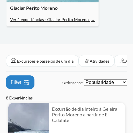
Subject expert guide
Bebidas e degustações
Atividades fora de estrada
Glaciar Perito Moreno
Voucher eletrônico
Ver 1 experiências - Glaciar Perito Moreno
→
Local touch
Excursões e passeios de um dia
Atividades
Atra
Filter
Ordenar por:
8 Experiências
Excursão de dia inteiro à Geleira
Perito Moreno a partir de El
Calafate