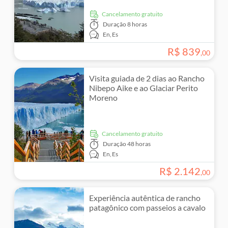
Cancelamento gratuito
Duração
8 horas
En,
Es
R$
839
,
00
Visita guiada de 2 dias ao Rancho
Nibepo Aike e ao Glaciar Perito
Moreno
Cancelamento gratuito
Duração
48 horas
En,
Es
R$
2
.
142
,
00
Experiência autêntica de rancho
patagônico com passeios a cavalo