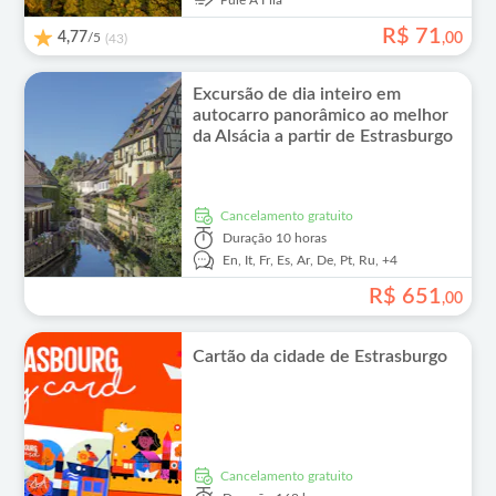
Pule A Fila
R$
71
4,77
/5
,
00
(43)
Excursão de dia inteiro em
autocarro panorâmico ao melhor
da Alsácia a partir de Estrasburgo
Cancelamento gratuito
Duração
10 horas
En,
It,
Fr,
Es,
Ar,
De,
Pt,
Ru,
+4
R$
651
,
00
Cartão da cidade de Estrasburgo
Cancelamento gratuito