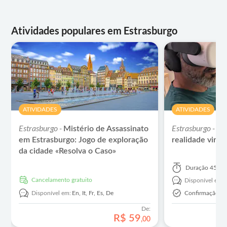
Atividades populares em Estrasburgo
ATIVIDADES
ATIVIDADES
Estrasburgo -
Estrasburgo -
Mistério de Assassinato
Ex
em Estrasburgo: Jogo de exploração
realidade virt
da cidade «Resolva o Caso»
Duração
45 mi
Cancelamento gratuito
Disponível em:
Disponível em:
En,
It,
Fr,
Es,
De
Confirmação In
De:
R$
59
,
00