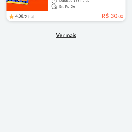
Duração
168 horas
En,
Fr,
De
R$
30
4,38
/5
,
00
(13)
Ver mais