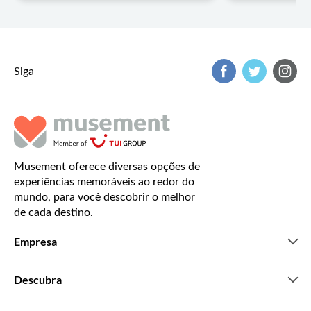
Siga
Musement oferece diversas opções de
experiências memoráveis ao redor do
mundo, para você descobrir o melhor
de cada destino.
Empresa
Que somos
Descubra
Imprensa
Carreiras
O que dizem os nossos clientes