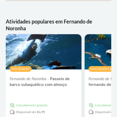
Atividades populares em Fernando de
Noronha
ATIVIDADES
EXCURSÕES E PA
Fernando de Noronha -
Passeio de
Fernando de No
barco subaquático com almoço
fernando de n
Cancelamento gratuito
Cancelamento g
Disponível em:
En,
Pt
Disponível em: