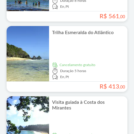
Duração
8 horas
En,
Pt
R$
561
,
00
Trilha Esmeralda do Atlântico
Cancelamento gratuito
Duração
5 horas
En,
Pt
R$
413
,
00
Visita guiada à Costa dos
Mirantes