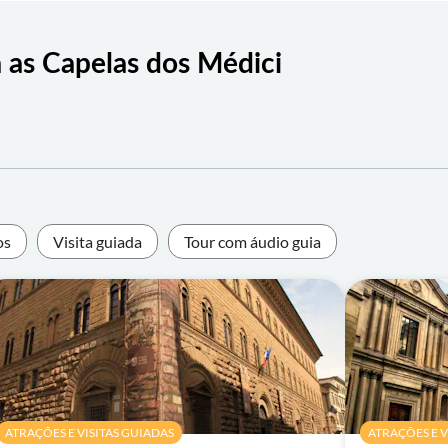
a as Capelas dos Médici
os
Visita guiada
Tour com áudio guia
ATRAÇÕES E VISITAS GUIADAS
ATRAÇÕES E V