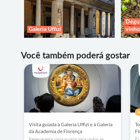
Degus
Galeria Uffizi
vinho
Você também poderá gostar
A
Visita guiada à Galeria Uffizi e à Galeria
To
da Academia de Florença
Fl
Reserve esta visita guiada para visitar as
Ev