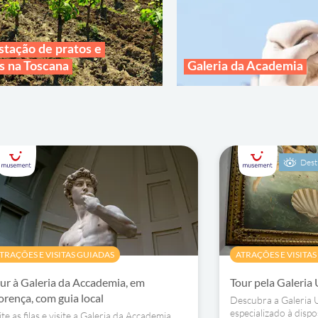
tação de pratos e
s na Toscana
Galeria da Academia
Dest
TRAÇÕES E VISITAS GUIADAS
ATRAÇÕES E VISITA
ur à Galeria da Accademia, em
Tour pela Galeria 
orença, com guia local
Descubra a Galeria U
especializado à disp
ite as filas e visite a Galeria da Accademia,