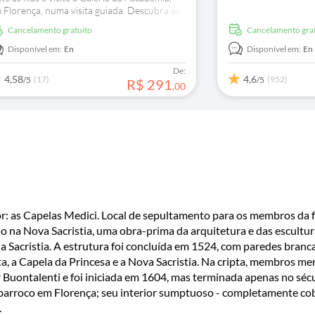
uma experiência mem
 Florença, numa visita guiada. Descubra as
iores obras-primas de Michelangelo, como
Cancelamento gratuito
Cancelamento gra
icónico David, com um guia local.
Disponível em:
En
Disponível em:
En
De:
4,58
4,6
(17)
(952)
/5
/5
R$
291
,
00
or: as Capelas Medici. Local de sepultamento para os membros da f
o na Nova Sacristia, uma obra-prima da arquitetura e das esculturas
ha Sacristia. A estrutura foi concluída em 1524, com paredes branc
ta, a Capela da Princesa e a Nova Sacristia. Na cripta, membros me
 Buontalenti e foi iniciada em 1604, mas terminada apenas no séc
 barroco em Florença; seu interior sumptuoso - completamente cob
.