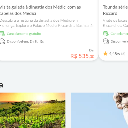
Visita guiada à dinastia dos Médici com as
Tour da séri
capelas dos Médici
Riccardi
Descubra a história da dinastia dos Médici em
Visite os locai
Florença. Explore o Palácio Medici Riccardi, a Basílica de
Riccardi e a C
São Lourenço e o Museu das Capelas dos Médici.
intrigas e os p
Cancelamento gratuito
Cancelame
Disponível em:
En,
It,
Es
Disponível 
De:
4,48
(8)
/5
R$
535
,
00
a