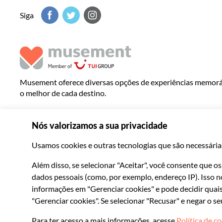
Siga
Musement oferece diversas opções de experiências memoráv
o melhor de cada destino.
© 2026 Musement S.p.A.
VAT IT07978000961 - Licença
Agência de viagens