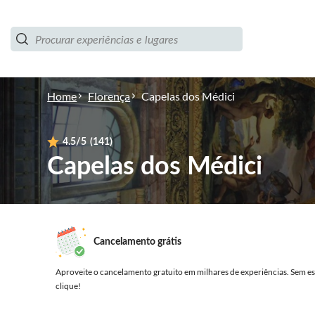
Home
Florença
Capelas dos Médici
4.5
/5
(141)
Capelas dos Médici
Cancelamento grátis
Aproveite o cancelamento gratuito em milhares de experiências.
Sem es
clique!