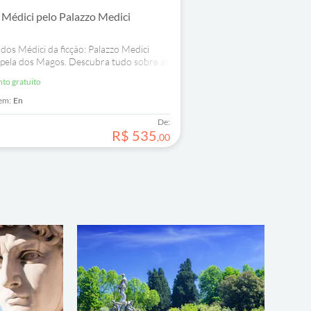
e Médici pelo Palazzo Medici
s dos Médici da ficção: Palazzo Medici
apela dos Magos. Descubra tudo sobre as
ersonagens da série.
nto gratuito
em:
En
De:
R$
535
,
00