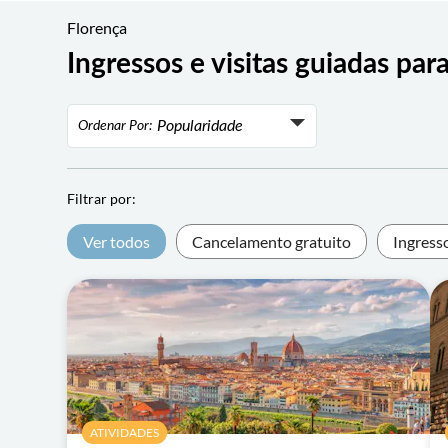
Florença
Ingressos e visitas guiadas par
Popularidade
Ordenar Por:
Popularidade
Avaliação
Filtrar por:
Preço mais baixo
Ver todos
Cancelamento gratuito
Ingress
Preço mais alto
ATIVIDADES