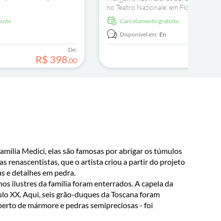
orável...
no Teatro Nazionale, em Florença. Des
melodias intemporais que ganham vida
tuito
Cancelamento gratuito
da narrativa e de efeitos visuais envol
Disponível em:
En
De:
R$
398
R$
,
00
amília Medici, elas são famosas por abrigar os túmulos
 renascentistas, que o artista criou a partir do projeto
as e detalhes em pedra.
nos ilustres da família foram enterrados. A capela da
ulo XX. Aqui, seis grão-duques da Toscana foram
erto de mármore e pedras semipreciosas - foi