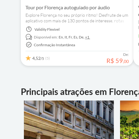
Tour por Florença autoguiado por áudio
Explore Florença no seu próprio ritmo! Desfrute de um
aplicativo com mais de 130 pontos de interesse, rotas
de transporte famosas, itinerários turísticos e tours a
Validity
Flexível
pé.
Disponível em:
En,
It,
Fr,
Es,
De,
+1
Confirmação Instantânea
De:
4,52
(5)
/5
R$
59
,
00
Principais atrações em Florenç