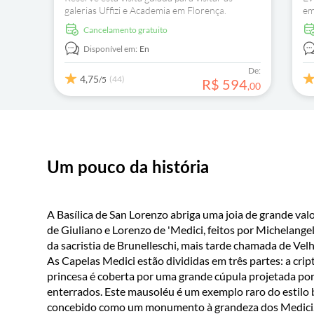
galerias Uffizi e Academia em Florença.
em
Contemple as obras-primas de Botticelli e o
ma
Cancelamento gratuito
magnífico David de Michelangelo.
o 
Disponível em:
En
De:
4,75
(44)
/5
R$
594
,
00
Um pouco da história
A Basílica de San Lorenzo abriga uma joia de grande val
de Giuliano e Lorenzo de 'Medici, feitos por Michelangel
da sacristia de Brunelleschi, mais tarde chamada de Vel
As Capelas Medici estão divididas em três partes: a crip
princesa é coberta por uma grande cúpula projetada por
enterrados. Este mausoléu é um exemplo raro do estilo
concebido como um monumento à grandeza dos Medici