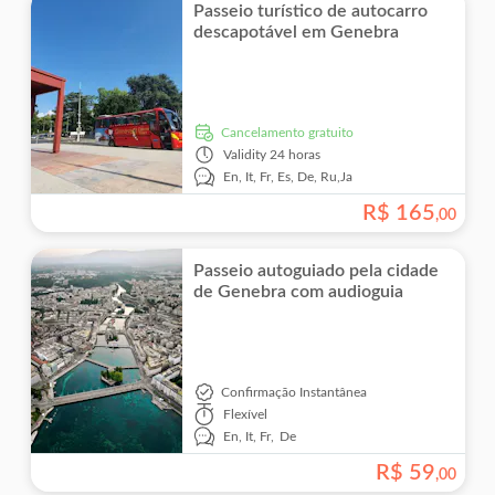
Passeio turístico de autocarro
descapotável em Genebra
Cancelamento gratuito
Validity
24 horas
En,
It,
Fr,
Es,
De,
Ru,
Ja
R$
165
,
00
Passeio autoguiado pela cidade
de Genebra com audioguia
Confirmação Instantânea
Flexível
En,
It,
Fr,
De
R$
59
,
00