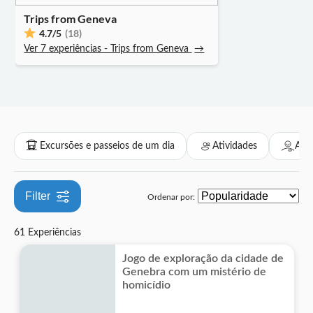
Taxas de entrada incluídas
Trips from Geneva
Museus e galerias de arte
Folclore
Hop-on hop-off
Ao ar livre
Passes turísticos
Gastronomia
Transfers
Barcos
Grupo pequeno
4.7
/5
(18)
Museus
Bebidas e degustações
Natureza
Atividades aéreas
Transfers privados
Ver 7 experiências - Trips from Geneva
→
Tour privado
Caminhadas e tours de bicicleta
Teleférico
Atividades indoor
Tour com audio guia
Distribuidor oficial
Excursões e passeios de um dia
Atividades
Atra
Filter
Ordenar por:
61 Experiências
Jogo de exploração da cidade de
Genebra com um mistério de
homicídio