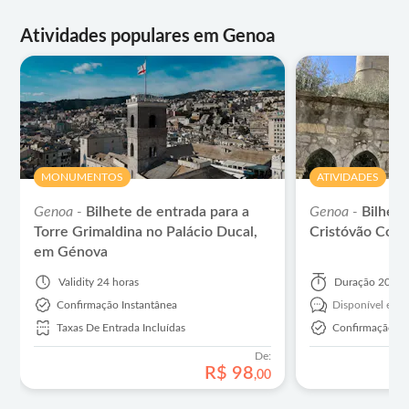
Atividades populares em Genoa
MONUMENTOS
ATIVIDADES
Genoa -
Bilhete de entrada para a
Genoa -
Bilhete
Torre Grimaldina no Palácio Ducal,
Cristóvão Colo
em Génova
Validity
24 horas
Duração
20 mi
Confirmação Instantânea
Disponível em:
Taxas De Entrada Incluídas
Confirmação In
De:
R$
98
,
00