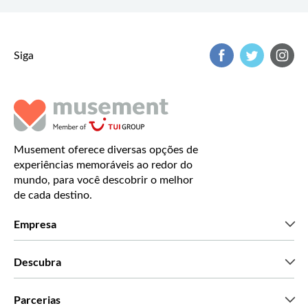
Siga
Musement oferece diversas opções de
experiências memoráveis ao redor do
mundo, para você descobrir o melhor
de cada destino.
Empresa
Que somos
Descubra
Imprensa
Carreiras
O que dizem os nossos clientes
Parcerias