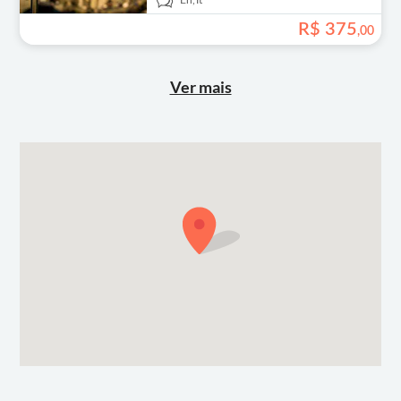
En,
It
R$
375
,
00
Ver mais