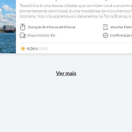
Tessalônica é uma dessas cidades que convidam você a encontrar 
eminentemente caminhável, é uma miscelânea de monumentos fasc
otomana. Nós o buscaremos e o deixaremos na Torre Branca, o m
para explorar no seu próprio ritmo.
Duração
de 4 horas até 8 horas
Voucher Eletr
Disponível em:
En
Confirmação 
4,04
(143)
/5
Ver mais