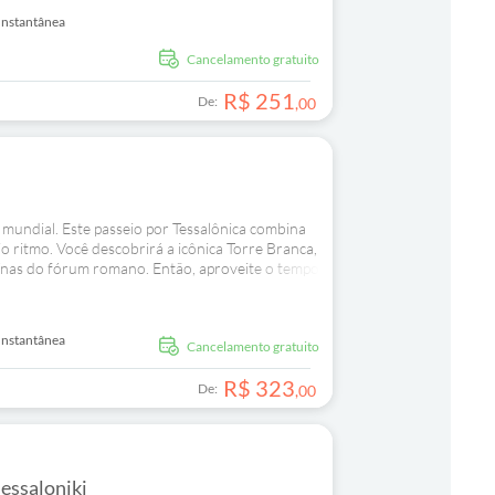
e as estalactites esculturais causam uma
Instantânea
Cancelamento gratuito
R$
251
De:
,
00
 mundial. Este passeio por Tessalônica combina
o ritmo. Você descobrirá a icônica Torre Branca,
uínas do fórum romano. Então, aproveite o tempo
nacionalmente.
Instantânea
Cancelamento gratuito
R$
323
De:
,
00
hessaloniki