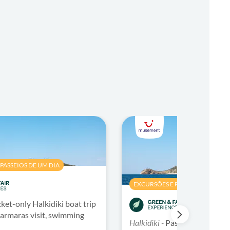
PASSEIOS DE UM DIA
EXCURSÕES E PASSEIOS DE UM D
cket-only Halkidiki boat trip
armaras visit, swimming
Halkidiki -
Passeio de barco 