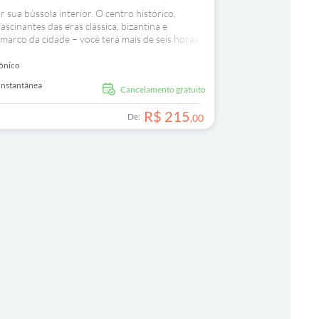
sua bússola interior. O centro histórico,
inantes das eras clássica, bizantina e
arco da cidade – você terá mais de seis horas
ônico
Instantânea
Cancelamento gratuito
R$
215
De:
,
00