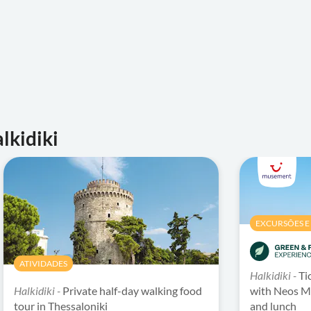
lkidiki
EXCURSÕES E 
ATIVIDADES
Halkidiki -
Ti
Halkidiki -
Private half-day walking food
with Neos M
tour in Thessaloniki
and lunch