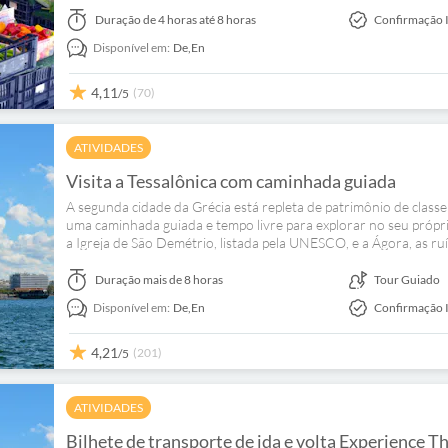
profundezas da Caverna Petralona em uma excursão guiada, ond
impressão real.
Duração
de 4 horas até 8 horas
Confirmação 
Disponível em:
De,
En
4,11
(70)
/5
ATIVIDADES
Visita a Tessalônica com caminhada guiada
A segunda cidade da Grécia está repleta de patrimônio de classe
uma caminhada guiada e tempo livre para explorar no seu própri
a Igreja de São Demétrio, listada pela UNESCO, e a Ágora, as r
para passear e comer alguma coisa — a culinária local é famosa 
Duração
mais de 8 horas
Tour Guiado
Disponível em:
De,
En
Confirmação 
4,21
(201)
/5
ATIVIDADES
Bilhete de transporte de ida e volta Experience T