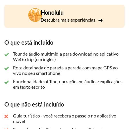
Edifício King David Kalakaua, o Palácio Iolani e a estátua do
primeiro rei do Havaí em frente ao Aliiolani Hale.
Honolulu
Em seguida, você visitará uma igreja fascinante feita de
Descubra mais experiências
rochas de coral e fará uma parada no Capitólio Estadual do
Havaí. O Museu de Arte Estadual do Havaí o levará por
centenas de obras de arte que o ajudarão a entender melhor
a essência do Havaí. Por fim, você chegará a Chinatown, onde
O que está incluído
poderá explorar as conexões entre as duas culturas.
Tour de áudio multimídia para download no aplicativo
WeGoTrip (em inglês)
Rota detalhada de parada a parada com mapa GPS ao
vivo no seu smartphone
Funcionalidade offline, narração em áudio e explicações
em texto escrito
O que não está incluído
Guia turístico - você receberá o passeio no aplicativo
móvel