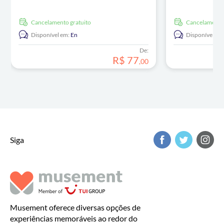
Cancelamento gratuito
Cancelamento
Disponível em:
En
Disponível em
De:
R$
77
,
00
Siga
Musement oferece diversas opções de
experiências memoráveis ao redor do