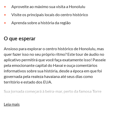
Aproveite ao máximo sua visita a Honolulu
Visite os principais locais do centro histórico
Aprenda sobre a história da região
O que esperar
Ansioso para explorar o centro histórico de Honolulu, mas
quer fazer isso no seu próprio ritmo? Este tour de áudio no
aplicativo permitirá que você faça exatamente isso! Passeie
pela emocionante capital do Havaí e ouça comentários
informativos sobre sua história, desde a época em que foi
governada pela realeza havaiana até seus dias como
território e estado dos EUA.
Sua jornada começará à beira-mar, perto da famosa Torre
Aloha. Ela imediatamente lembra você de dizer "Aloha!" ao
cumprimentar alguém ou se despedir no Havaí. Em seguida,
Leia mais
você aprenderá sobre as famílias reais do Havaí. Você verá o