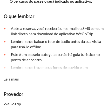
O percurso do passeio será indicado no aplicativo.
O que lembrar
Após a reserva, você receberá um e-mail ou SMS com um
link direto para download do aplicativo WeGoTrip
Lembre-se de baixar o tour de áudio antes da sua visita
para usá-lo offline
Este é um passeio autoguiado, não há guia turístico no
ponto de encontro
Lembre-se de trazer seus fones de ouvido e um
smartphone carregado
Leia mais
Esta atividade é recomendada para participantes com
pelo menos 6 anos de idade
Provedor
WeGoTrip