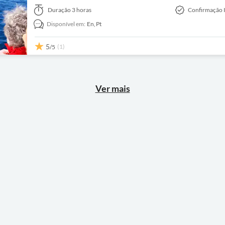
Duração
3 horas
Confirmação 
Disponível em:
En,
Pt
5
(1)
/5
Ver mais