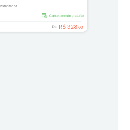
Instantânea
Cancelamento gratuito
R$
328
De:
,
00