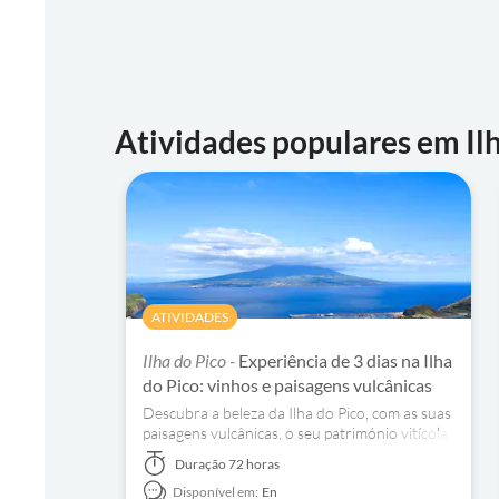
Atividades populares em Il
ATIVIDADES
Ilha do Pico -
Experiência de 3 dias na Ilha
do Pico: vinhos e paisagens vulcânicas
Descubra a beleza da Ilha do Pico, com as suas
paisagens vulcânicas, o seu património vitícola
e as suas costas atlânticas.
Duração
72 horas
Disponível em:
En