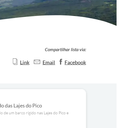
Compartilhar lista via:
Link
Email
Facebook
do das Lajes do Pico
o de um barco rígido nas Lajes do Pico e