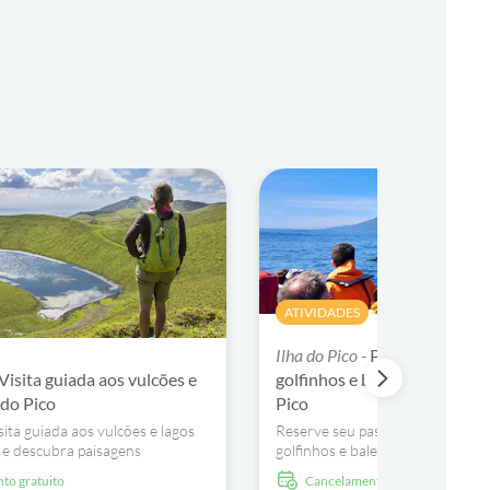
ATIVIDADES
Ilha do Pico -
Passeio de obse
Visita guiada aos vulcões e
golfinhos e baleias saindo da
 do Pico
Pico
sita guiada aos vulcões e lagos
Reserve seu passeio de observa
o e descubra paisagens
golfinhos e baleias a bordo de u
.
nas Lajes do Pico e observe cerc
nto gratuito
Cancelamento gratuito
espécies em seu ambiente nativo