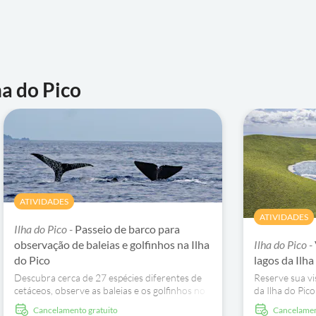
ha do Pico
ATIVIDADES
ATIVIDADES
Ilha do Pico -
Passeio de barco para
observação de baleias e golfinhos na Ilha
Ilha do Pico -
do Pico
lagos da Ilha
Descubra cerca de 27 espécies diferentes de
Reserve sua vi
cetáceos, observe as baleias e os golfinhos no
da Ilha do Pic
seu habitat natural e aviste as aves marinhas e
deslumbrantes
Cancelamento gratuito
Cancelame
as tartarugas marinhas.