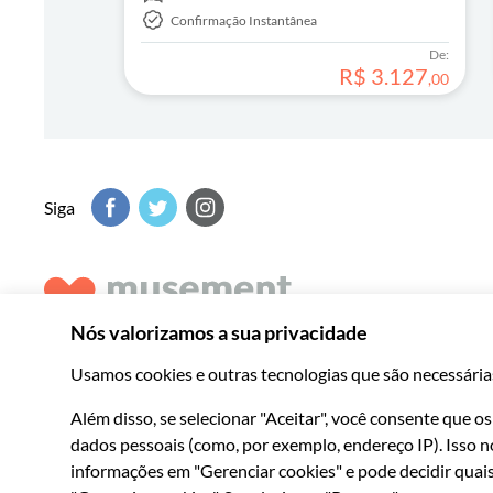
Confirmação Instantânea
De:
R$
3
.
127
,
00
Siga
Musement oferece diversas opções de experiências memoráv
o melhor de cada destino.