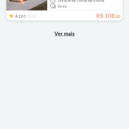
Duração
de 2 horas até 4 horas
De,
En
R$
108
4,12
(214)
,
00
/5
Ver mais