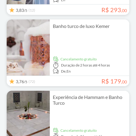
R$
293
3,83
(12)
,
00
/5
Banho turco de luxo Kemer
Cancelamento gratuito
Duração
de 2 horas até 4 horas
De,
En
R$
179
3,76
(72)
,
00
/5
Experiência de Hammam e Banho
Turco
Cancelamento gratuito