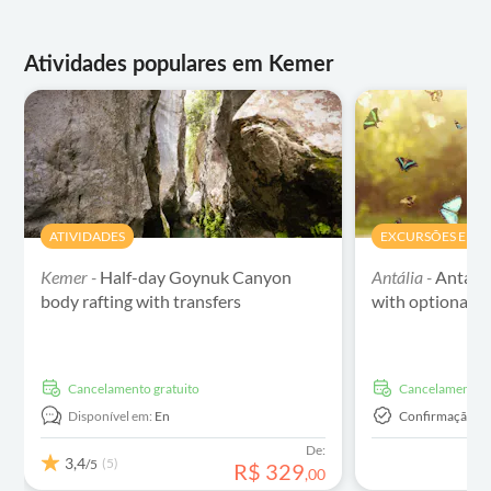
Atividades populares em Kemer
ATIVIDADES
EXCURSÕES E PAS
Kemer -
Half-day Goynuk Canyon
Antália -
Antalya
body rafting with transfers
with optional t
Cancelamento gratuito
Cancelamento g
Disponível em:
En
Confirmação In
De:
3,4
(5)
/5
R$
329
,
00