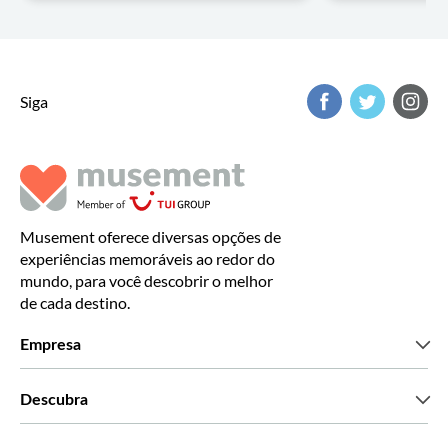
Siga
Musement oferece diversas opções de
experiências memoráveis ao redor do
mundo, para você descobrir o melhor
de cada destino.
Empresa
Que somos
Descubra
Imprensa
Carreiras
O que dizem os nossos clientes