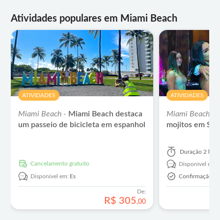
Atividades populares em Miami Beach
ATIVIDADES
ATIVIDADES
Miami Beach -
Miami Beach destaca
Miami Beach -
um passeio de bicicleta em espanhol
mojitos em So
Duração
2 hor
Cancelamento gratuito
Disponível em:
Disponível em:
Es
Confirmação In
De:
R$
305
,
00