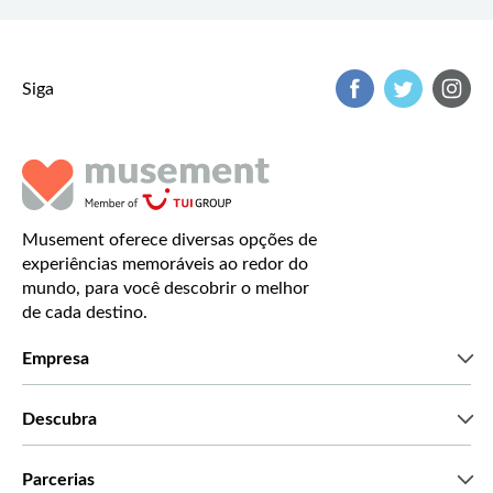
Siga
Musement oferece diversas opções de
experiências memoráveis ao redor do
mundo, para você descobrir o melhor
de cada destino.
Empresa
Que somos
Descubra
Imprensa
Carreiras
O que dizem os nossos clientes
Parcerias