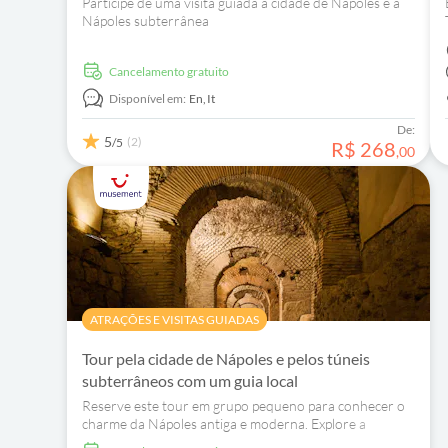
Participe de uma visita guiada à cidade de Nápoles e à
Nápoles subterrânea
Cancelamento gratuito
Disponível em:
En,
It
De:
5
(2)
/5
R$
268
,
00
ATRAÇÕES E VISITAS GUIADAS
Tour pela cidade de Nápoles e pelos túneis
subterrâneos com um guia local
Reserve este tour em grupo pequeno para conhecer o
charme da Nápoles antiga e moderna. Explore a
Nápoles subterrânea e as ruas da cidade com seu guia