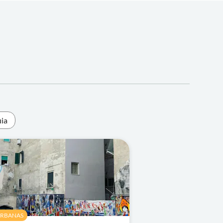
uia
URBANAS