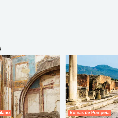
s
ulano
Ruínas de Pompeia