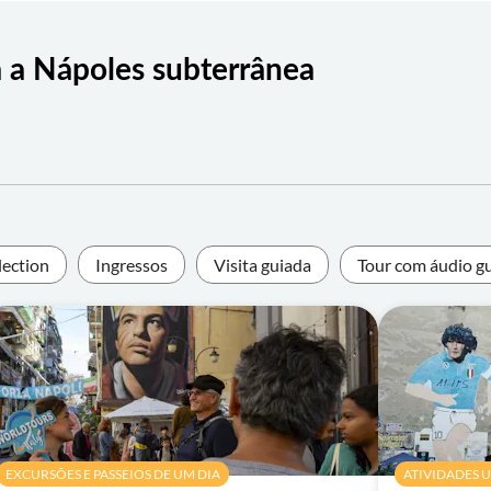
ra a Nápoles subterrânea
lection
Ingressos
Visita guiada
Tour com áudio g
EXCURSÕES E PASSEIOS DE UM DIA
ATIVIDADES 