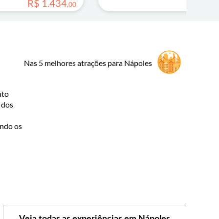
R$
1
.
434
R$
1
.
,
00
Nas 5 melhores atrações para Nápoles
nto
 dos
indo os