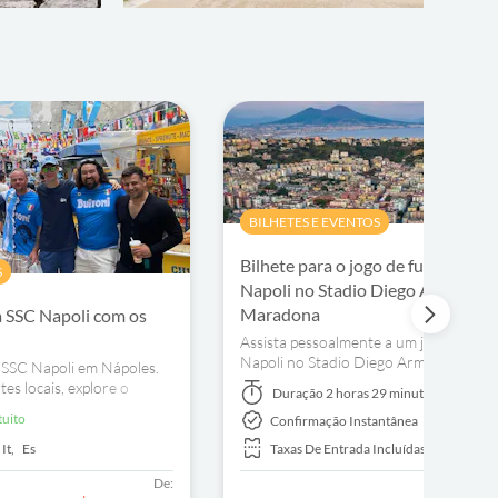
BILHETES E EVENTOS
Bilhete para o jogo de futebol do 
S
Napoli no Stadio Diego Armando
Maradona
a SSC Napoli com os
Assista pessoalmente a um jogo de fut
Napoli no Stadio Diego Armando Mar
o SSC Napoli em Nápoles.
desfrute de uma variedade de concess
es locais, explore o
Duração
2 horas 29 minutos
entretenimento no dia do jogo.
assista a um jogo ao vivo
tuito
Confirmação Instantânea
mando Maradona. Reserve
,
It,
Es
Taxas De Entrada Incluídas
De: