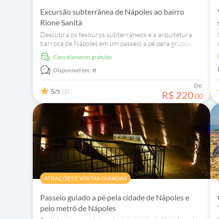
Excursão subterrânea de Nápoles ao bairro
Rione Sanità
Descubra os tesouros subterrâneos e a arquitetura
barroca de Nápoles em um passeio a pé para grupos
pequenos. Reserve agora para uma viagem fascinante
Cancelamento gratuito
pelos costumes locais!
Disponível em:
It
De:
5
(2)
/5
R$
220
,
00
ATRAÇÕES E VISITAS GUIADAS
Passeio guiado a pé pela cidade de Nápoles e
pelo metrô de Nápoles