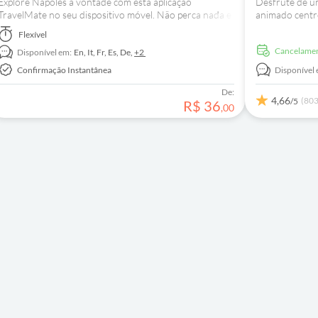
Explore Nápoles à vontade com esta aplicação
Desfrute de um
TravelMate no seu dispositivo móvel. Não perca nada e
animado centro
aprenda factos interessantes sobre a cidade.
únicos, como a
Flexível
abrigos antiaé
Cancelame
Disponível em:
En,
It,
Fr,
Es,
De,
+2
Confirmação Instantânea
Disponível 
De:
4,66
(803
/5
R$
36
,
00