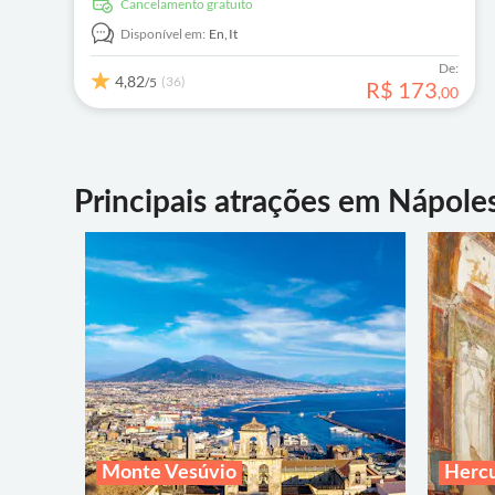
Cancelamento gratuito
especializado.
Disponível em:
En,
It
De:
4,82
(36)
/5
R$
173
,
00
Principais atrações em Nápole
Monte Vesúvio
Herc