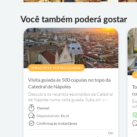
Você também poderá gostar
ATRAÇÕES E VISITAS GUIADAS
A
Visita guiada às 500 cúpulas no topo da
Catedral de Nápoles
To
cu
Descubra os recantos escondidos da Catedral
de Nápoles numa visita guiada. Suba até aos
Ex
telhados para desfrutar de vistas panorâmicas.
in
Flexível
Reserve já o seu bilhete.
hi
Disponível em:
En,
It
hi
Confirmação Instantânea
De: