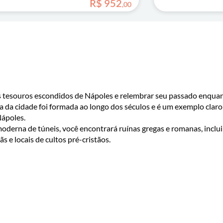
R$
952
,
00
s tesouros escondidos de Nápoles e relembrar seu passado enqua
a da cidade foi formada ao longo dos séculos e é um exemplo claro
Nápoles.
derna de túneis, você encontrará ruínas gregas e romanas, inclu
s e locais de cultos pré-cristãos.