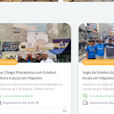
TIVIDADES
BILHETES E EVENTO
ur Diego Maradona com futebol,
Jogo de futebol d
ltura e pizza em Nápoles
locais em Nápoles
plore os bairros históricos de Nápoles e a
Assista a um jogo d
fluência de Maradona. Visite marcos
Junte-se aos habitant
stóricos, saboreie a gastronomia local e ouça
Quartieri Spagnoli e 
Cancelamento gratuito
Cancelamento gra
stórias sobre o seu impacto. Reserve agora.
no Stadio Diego Ar
agora.
Disponível em:
En,
It,
Es,
Pt
Disponível em:
En
De: