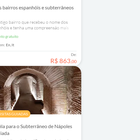
s bairros espanhóis e subterrâneos
ntigo bairro que recebeu o nome dos
nhóis e tenha uma compreensão mais
ico passado de Nápoles por meio de sua
nto gratuito
nea.
em:
En,
It
De:
R$
863
,
00
ISITAS GUIADAS
fila para o Subterrâneo de Nápoles
uiada