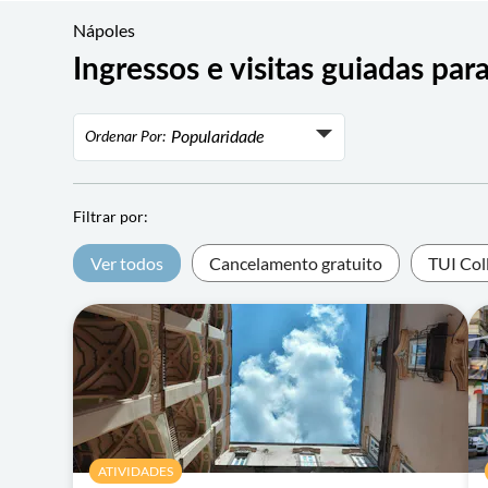
Nápoles
Ingressos e visitas guiadas pa
Popularidade
Ordenar Por:
Popularidade
Avaliação
Filtrar por:
Preço mais baixo
Ver todos
Cancelamento gratuito
TUI Col
Preço mais alto
ATIVIDADES