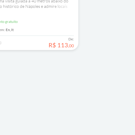
a visita guiada a 40 metros abaixo do
 histórico de Nápoles e admire locais
s ruínas de um antigo teatro romano e
reos da Primeira Guerra Mundial.
nto gratuito
em:
En,
It
De:
)
R$
113
,
00