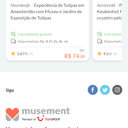
Experiência de Tulipas em
Pass
Noordwijk -
Amsterdã -
Amesterdão com Museu e Jardim de
Keukenhof, faze
Exposição de Tulipas
cruzeiro pelos 
Cancelamento gratuito
Cancelamento g
Disponível em:
En,
It,
Fr,
Es,
Ar,
+6
Disponível em:
De:
3,67
4,5
(3)
(6)
/5
/5
R$
74
,
00
Siga