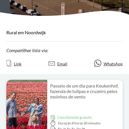
Rural em Noordwijk
Compartilhar lista via:
Link
Email
WhatsApp
Passeio de um dia para Keukenhof,
fazenda de tulipas e cruzeiro pelos
moinhos de vento
Cancelamento gratuito
Duração
8 horas 30 minutos
En,
It,
Fr,
Es,
De,
Pt