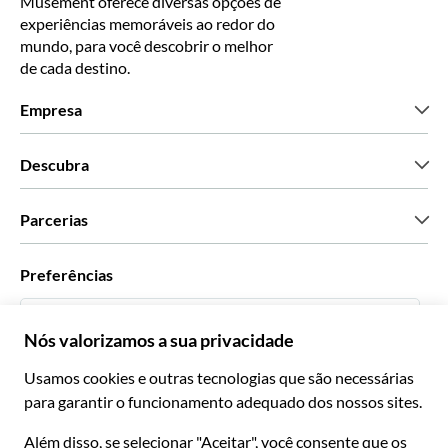
Musement oferece diversas opções de
experiências memoráveis ao redor do
mundo, para você descobrir o melhor
de cada destino.
Empresa
Que somos
Descubra
Imprensa
Carreiras
O que dizem os nossos clientes
Parcerias
Green & Fair Experiences
Tours personalizados
Com quem trabalhamos
Preferências
Programas afiliados
Agentes de viagens pessoais
Português BR
Agências de viagem
Torne-se um Supplier
Italiano
Torne-se parceiro de distribuição
R$ Real Brasileiro
Français
Español