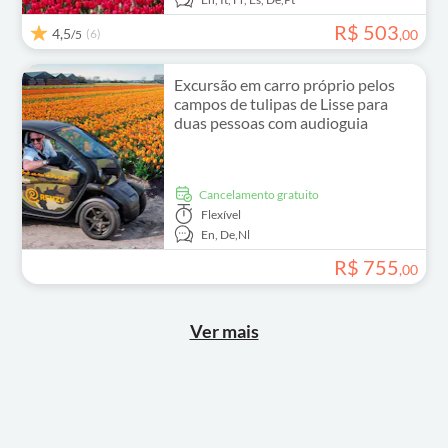
R$
503
4,5
(6)
,
00
/5
Excursão em carro próprio pelos
campos de tulipas de Lisse para
duas pessoas com audioguia
Cancelamento gratuito
Flexível
En,
De,
Nl
R$
755
,
00
Ver mais