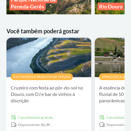
Peneda-Gerês
Rio Douro
Você também poderá gostar
EXCURSÕES E PASSEIOS DE UM DIA
ATRAÇÕES E VISI
Cruzeiro com festa ao pôr-do-sol no
A essência do D
Douro, com DJ e bar de vinhos à
fluvial de 50 m
discrição
panorâmicas
Cancelamento gratuito
Cancelamento g
Disponível em:
En,
Pt
Disponível em: