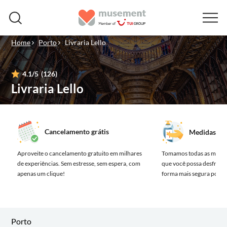
Home
Porto
Livraria Lello
4.1
/5
(126)
Livraria Lello
Cancelamento grátis
Medidas de 
Aproveite o cancelamento gratuito em milhares
Tomamos todas as medida
de experiências.
Sem estresse, sem espera, com
que você possa desfrutar
apenas um clique!
forma mais segura possív
Porto