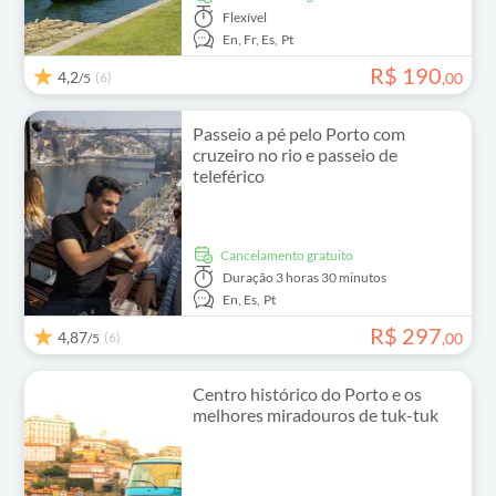
Flexível
En,
Fr,
Es,
Pt
R$
190
4,2
(6)
,
00
/5
Passeio a pé pelo Porto com
cruzeiro no rio e passeio de
teleférico
Cancelamento gratuito
Duração
3 horas 30 minutos
En,
Es,
Pt
R$
297
4,87
(6)
,
00
/5
Centro histórico do Porto e os
melhores miradouros de tuk-tuk