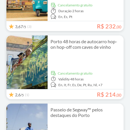
Cancelamento gratuito
Duração
2 horas
En,
Es,
Pt
R$
232
3,67
(3)
,
00
/5
Porto 48 horas de autocarro hop-
on hop-off com caves de vinho
Cancelamento gratuito
Validity
48 horas
En,
It,
Fr,
Es,
De,
Pt,
Ru,
Nl,
+7
R$
214
2,6
(1)
,
00
/5
Passeio de Segway™ pelos
destaques do Porto