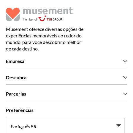
Musement oferece diversas opções de
experiências memoráveis ao redor do
mundo, para você descobrir o melhor
de cada destino.
Empresa
Que somos
Descubra
Imprensa
Carreiras
O que dizem os nossos clientes
Parcerias
Green & Fair Experiences
Tours personalizados
Com quem trabalhamos
Preferências
Programas afiliados
Agentes de viagens pessoais
Português BR
Agências de viagem