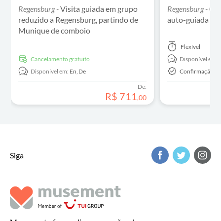
Regensburg -
Visita guiada em grupo
Regensburg -
Caç
reduzido a Regensburg, partindo de
auto-guiada em
Munique de comboio
Flexível
Cancelamento gratuito
Disponível em:
Disponível em:
En,
De
Confirmação In
De:
R$
711
,
00
Siga