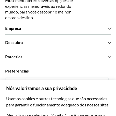
Musement oferece diversas opções de
experiências memoráveis ao redor do
mundo, para você descobrir o melhor
de cada destino.
Empresa
Que somos
Descubra
Imprensa
Carreiras
O que dizem os nossos clientes
Parcerias
Green & Fair Experiences
Tours personalizados
Com quem trabalhamos
Preferências
Programas afiliados
Agentes de viagens pessoais
Português BR
Agências de viagem
Torne-se um Supplier
Italiano
Torne-se parceiro de distribuição
R$ Real Brasileiro
Français
Español