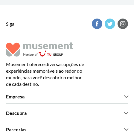
Siga
Musement oferece diversas opções de
experiências memoráveis ao redor do
mundo, para você descobrir o melhor
de cada destino.
Empresa
Que somos
Descubra
Imprensa
Carreiras
O que dizem os nossos clientes
Parcerias
Green & Fair Experiences
Tours personalizados