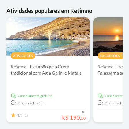
Atividades populares em Retimno
ATIVIDADES
EXCURSÕES E PAS
Retimno -
Excursão pela Creta
Retimno -
Excurs
tradicional com Agia Galini e Matala
Falassarna sai
Cancelamento gratuito
Cancelamento g
Disponível em:
En
Disponível em:
De:
1
(1)
/5
R$
190
,
00