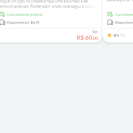
Jogue um jogo na cidade e faça uma excursão a pé
um guia local.
emocionante por Rotterdam, onde você seguirá pistas
e resolverá quebra-cabeças para descobrir lugares
Cancelamento gratuito
Cancelame
incríveis e histórias locais.
Disponível em:
En,
Fr
Disponível 
De:
4
(1)
/5
R$
60
,
00