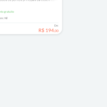
nto gratuito
em:
Nl
De:
R$
194
,
00