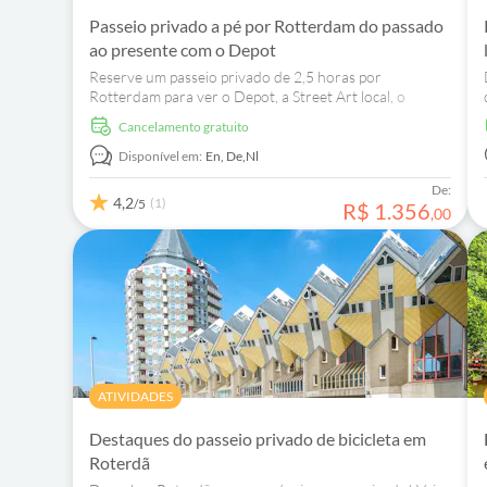
Passeio privado a pé por Rotterdam do passado
ao presente com o Depot
Reserve um passeio privado de 2,5 horas por
Rotterdam para ver o Depot, a Street Art local, o
Market Hall e visite o mirante de Het Witte Huis.
Cancelamento gratuito
Disponível em:
En,
De,
Nl
De:
4,2
(1)
/5
R$
1
.
356
,
00
ATIVIDADES
Destaques do passeio privado de bicicleta em
Roterdã