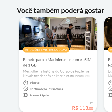
Você também poderá gostar
ATRAÇÕES E VISITAS GUIADAS
A
Bilhete para o Mariniersmuseum e eSIM
Bi
de 1 GB
Ro
Mergulhe na história do Corpo de Fuzileiros
Ex
Navais neerlandês no Mariniersmuseum, em
Ma
Roterdão. Experimente a vida de um fuzileiro
da
Flexível
naval através de exposições e atividades
hi
Confirmação Instantânea
imersivas.
Acesso Rápido
De:
R$
113
,
00