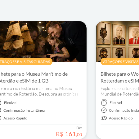
TRAÇÕES E VISITAS GUIADAS
ATRAÇÕES E VISITA
lhete para o Museu Marítimo de
Bilhete para o W
terdão e eSIM de 1 GB
Rotterdam e eSIM
plore a rica história marítima no Museu
Explore as cultura
rítimo de Roterdão. Descubra as crónicas
Mundial de Roterdão
 navegação holandesa e admire navios
sobre tradições, cre
Flexível
Flexível
stóricos.
cultural.
Confirmação Instantânea
Confirmação Inst
Acesso Rápido
Acesso Rápido
De:
R$
161
,
00