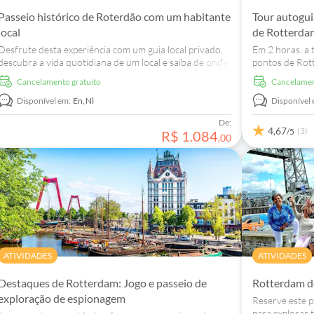
Passeio histórico de Roterdão com um habitante
Tour autogui
local
de Rotterda
Desfrute desta experiência com um guia local privado,
Em 2 horas, a t
descubra a vida quotidiana de um local e saiba de onde
pontos de Rot
vem o ambiente caraterístico da cidade.
tarefas divert
Cancelamento gratuito
Cancelame
Disponível em:
En,
Nl
Disponível 
De:
4,67
(3)
/5
R$
1
.
084
,
00
ATIVIDADES
ATIVIDADES
Destaques de Rotterdam: Jogo e passeio de
Rotterdam de
exploração de espionagem
Reserve este p
para explorar 