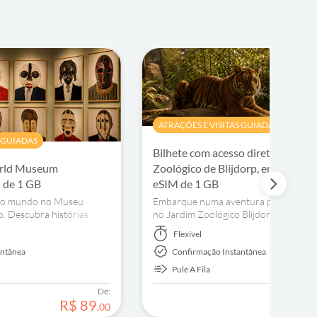
ATRAÇÕES E VISITAS GUIADAS
S GUIADAS
Bilhete com acesso direto ao Jard
orld Museum
Zoológico de Blijdorp, em Roterdã
 de 1 GB
eSIM de 1 GB
s do mundo no Museu
Embarque numa aventura pela vida se
. Descubra histórias
no Jardim Zoológico Blijdorp de Roter
nças e intercâmbio
Conheça a vida selvagem de todo o m
Flexível
visite a Amazonica e o Oceanium e apoi
antânea
Confirmação Instantânea
esforços de conservação.
Pule A Fila
De:
R$
89
R$
,
00