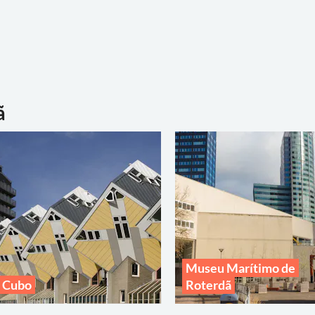
ã
Museu Marítimo de
 Cubo
Roterdã