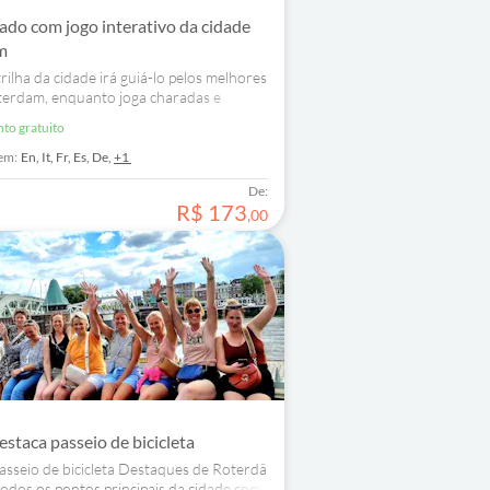
ado com jogo interativo da cidade
m
rilha da cidade irá guiá-lo pelos melhores
terdam, enquanto joga charadas e
idas em seu smartphone.
nto gratuito
em:
En,
It,
Fr,
Es,
De,
+1
De:
R$
173
,
00
staca passeio de bicicleta
asseio de bicicleta Destaques de Roterdã
todos os pontos principais da cidade com