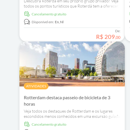
Descubra Roterdã em seu próprio grupo privado! Veja
todos os pontos turísticos que Roterdã tem a oferecer,
incluindo os lugares escondidos da cidade.
Cancelamento gratuito
Disponível em:
En,
Nl
De:
R$
209
,
00
ATIVIDADES
Rotterdam destaca passeio de bicicleta de 3
horas
Veja todos os destaques de Rotterdam e os lugares
escondidos menos conhecidos em uma excursão guiada
de bicicleta de 3 horas.
Cancelamento gratuito