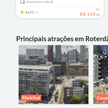
Disponível em:
En,
Nl
De:
4,67
(3)
/5
R$
149
,
00
Principais atrações em Roterd
Markthal
Casas