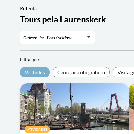
Roterdã
Tours pela Laurenskerk
Popularidade
Ordenar Por:
Popularidade
Avaliação
Filtrar por:
Preço mais baixo
Ver todos
Cancelamento gratuito
Visita g
Preço mais alto
ATIVIDADES