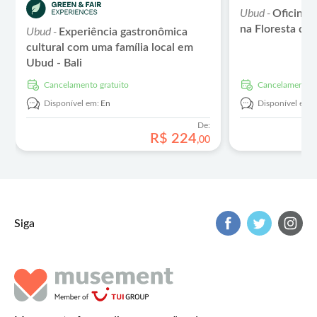
Ubud -
Oficina 
na Floresta do
Ubud -
Experiência gastronômica
cultural com uma família local em
Ubud - Bali
Cancelamento gratuito
Cancelamento g
Disponível em:
En
Disponível em:
De:
R$
224
,
00
Siga