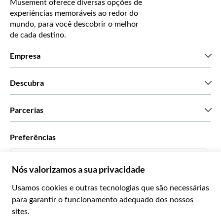
Musement oferece diversas opções de
experiências memoráveis ao redor do
mundo, para você descobrir o melhor
de cada destino.
Empresa
Que somos
Descubra
Imprensa
Carreiras
O que dizem os nossos clientes
Parcerias
Green & Fair Experiences
Tours personalizados
Com quem trabalhamos
Preferências
Programas afiliados
Agentes de viagens pessoais
Português BR
Agências de viagem
Torne-se um Supplier
Italiano
Torne-se parceiro de distribuição
R$ Real Brasileiro
Français
Español