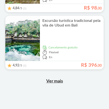
En
R$
98
4,84
/5
,
00
(5)
Excursão turística tradicional pela
vila de Ubud em Bali
Cancelamento gratuito
Flexível
En
R$
396
4,92
/5
,
00
(5)
Ver mais