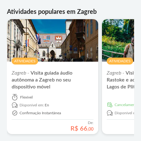
Atividades populares em Zagreb
ATIVIDADES
ATIVIDADES
Zagreb -
Visita guiada áudio
Zagreb -
Visita 
autônoma a Zagreb no seu
Rastoke e ao P
dispositivo móvel
Lagos de Plitvi
Flexível
Cancelamento g
Disponível em:
En
Confirmação Instantânea
Disponível em:
De:
R$
66
,
00