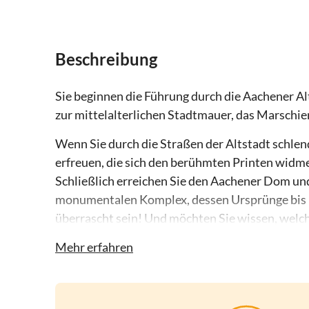
Beschreibung
Sie beginnen die Führung durch die Aachener Al
zur mittelalterlichen Stadtmauer, das Marschie
Wenn Sie durch die Straßen der Altstadt schlen
erfreuen, die sich den berühmten Printen widm
Schließlich erreichen Sie den Aachener Dom un
monumentalen Komplex, dessen Ursprünge bis i
überrascht sein! Und möchten Sie wissen, welc
Franken hatte?
Mehr erfahren
An der nächsten Station erfahren Sie alles übe
Anschließend betrachten Sie das Gebäude par ex
berühmte Aachener Rathaus, und kommen an 