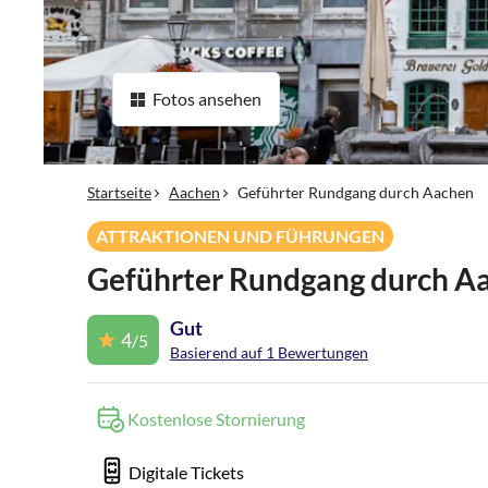
Fotos ansehen
Startseite
Aachen
Geführter Rundgang durch Aachen
ATTRAKTIONEN UND FÜHRUNGEN
Geführter Rundgang durch A
Gut
4
/5
Basierend auf 1 Bewertungen
Kostenlose Stornierung
Digitale Tickets