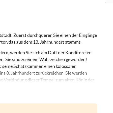
tstadt. Zuerst durchqueren Sie einen der Eingänge
rtor, das aus dem 13. Jahrhundert stammt.
dern, werden Sie sich am Duft der Konditoreien
en. Sie sind zu einem Wahrzeichen geworden!
d seine Schatzkammer, einen kolossalen
ns 8. Jahrhundert zurückreichen. Sie werden
he Verbindung dieser Tempel zum alten König der
r seine Geschichte: das Charlemagne Center.
cellence der karolingischen Architektur, das
dem in das Couven-Museum umgewandelten