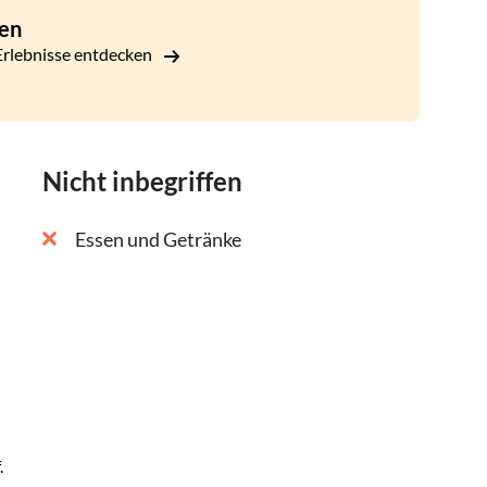
n vorbei, dem berühmtesten der deutschen
en
ouristenzentrum des Europas des 18.
rlebnisse entdecken
Nicht inbegriffen
Essen und Getränke
.