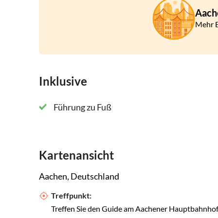
Bürgerhaus und dem malerischen Puppenbrunne
Aach
Stadt. Sie beenden diese Tour im wichtigsten T
Mehr E
Jahrhunderts: dem Elisenbrunnen-Gebäude.
Inklusive
Führung zu Fuß
Kartenansicht
Aachen, Deutschland
Treffpunkt:
Treffen Sie den Guide am Aachener Hauptbahnhof