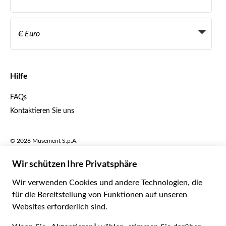
Reiseagenturen
Werden Sie Anbieter
Italiano
Become a Distribution Partner
€ Euro
Français
Español
€ Euro
English UK
$ US-Dollar
Hilfe
English US
£ Britisches Pfund
FAQs
Deutsch
CHF Schweizer Franken
Kontaktieren Sie uns
Português
C$ Kanadischer Dollar
Polski
AU$ Australischer Dollar
© 2026 Musement S.p.A.
Português BR
د.إ VAE-Dirham
VAT IT07978000961 - Lizenz
Nederlands
Online-Reiseagentur nº 170695
ARS Argentinischer Peso
.د.ب Bahrain-Dinar
Geschäftsbedingungen
Datenschutzerklärung
R$ Brasilianischer Real
Cookie-Verwendung
Sitemap
Erklärung zur Barrierefreiheit
CLP$ Chilenischer Peso