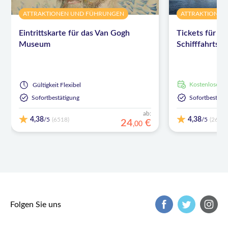
ATTRAKTIONEN UND FÜHRUNGEN
ATTRAKTIONEN
Eintrittskarte für das Van Gogh
Tickets für da
Museum
Schifffahrts
kostenlose S
Gültigkeit
Flexibel
Sofortbestätigung
Sofortbestäti
ab:
4,38
4,38
/5
/5
(6518)
(26)
24
€
,
00
Folgen Sie uns