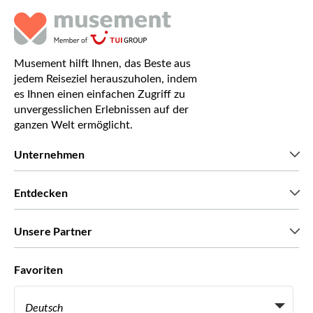
Musement hilft Ihnen, das Beste aus
jedem Reiseziel herauszuholen, indem
es Ihnen einen einfachen Zugriff zu
unvergesslichen Erlebnissen auf der
ganzen Welt ermöglicht.
Unternehmen
Wir über uns
Entdecken
Pressestimmen
Karriere
Was unsere Kunden über uns sagen
Unsere Partner
Green & Fair Experiences
Maßgeschneiderte Touren
Mit wem wir zusammenarbeiten
Favoriten
Affiliate-Programme
Persönliche Reiseagenten
Deutsch