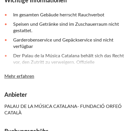
Wichtige Informationen
Im gesamten Gebäude herrscht Rauchverbot
Speisen und Getränke sind im Zuschauerraum nicht
gestattet.
Garderobenservice und Gepäckservice sind nicht
verfügbar
Der Palau de la Música Catalana behält sich das Recht
vor, den Zutritt zu verweigern. Offizielle
Beschwerdeformulare sind auf Anfrage an der
Rezeption des Gebäudes erhältlich, um Beschwerden
Mehr erfahren
und/oder Kommentare einzureichen.
Besuchen Sie uns mit einem herunterladbaren
Anbieter
Audioguide auf Ihrem Mobilgerät mit Erklärungen,
Bildern, Musik usw.
PALAU DE LA MÚSICA CATALANA- FUNDACIÓ ORFEÓ
CATALÀ
Divesitat Anhörung: Audioguides haben Untertitel in
verschiedenen Sprachen, um das Verständnis zu
erleichtern