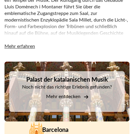
ein Tempel der Musik. Der Rundgang durch das Gebäude
Lluis Domènech i Montaner führt Sie über die
emblematische Zugangstreppe zum Saal, zur
modernistischen Enzyklopädie Sala Millet, durch die Licht-,
Form- und Farbexplosion der Tribünen und schließlich
hinauf auf die Bühne, auf der Musiklegenden Geschichte
geschrieben haben.
Mehr erfahren
Besuchen Sie uns mit einem herunterladbaren Audioguide
auf Ihrem Mobilgerät mit Erklärungen, Bildern, Musik,
Videos und Strom von einer Konzertnacht in 360º.
DSA1Palast der katalanischen Musik
Palast der katalanischen Musik
Noch nicht das richtige Erlebnis gefunden?
Mehr entdecken
Barcelona