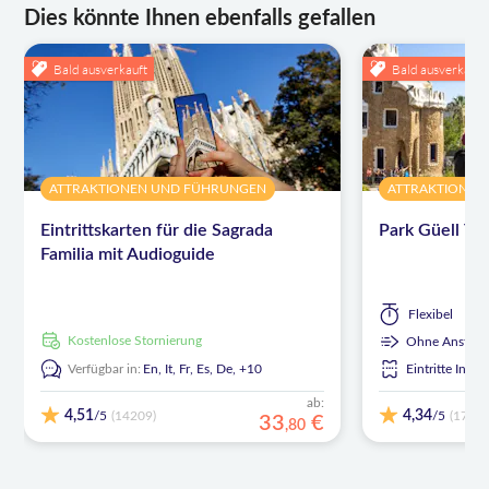
Dies könnte Ihnen ebenfalls gefallen
Bald ausverkauft
Bald ausverkauft
ATTRAKTIONEN UND FÜHRUNGEN
ATTRAKTIONEN
Eintrittskarten für die Sagrada
Park Güell Ti
Familia mit Audioguide
Flexibel
kostenlose Stornierung
Ohne Ansteh
Verfügbar in:
En,
It,
Fr,
Es,
De,
+10
Eintritte Inbeg
ab:
4,51
4,34
/5
/5
(14209)
(1719)
33
€
,
80