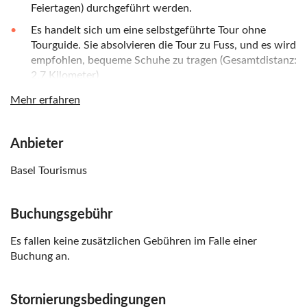
Feiertagen) durchgeführt werden.
Es handelt sich um eine selbstgeführte Tour ohne
Tourguide. Sie absolvieren die Tour zu Fuss, und es wird
empfohlen, bequeme Schuhe zu tragen (Gesamtdistanz:
2,7 Kilometer)
Wenn Sie
vor
11 Uhr starten, kommen Sie rechtzeitig
Mehr erfahren
zum Mittagessen im KLARA Food Court an, wo Sie sich
auf leckere Mittagssnacks freuen können (bis 14 Uhr)
Anbieter
Bitte beachten Sie, dass die Kapazität der
Partnerbetriebe es nicht zulässt, dass große Gruppen
Basel Tourismus
(mehr als sechs Personen) die Tour buchen. Für
Gruppen von fünf oder sechs Personen reservieren Sie
Buchungsgebühr
bitte im Voraus einen Tisch in der Bäckerei KULT (die
Kontaktdaten finden Sie auf Ihrer
Es fallen keine zusätzlichen Gebühren im Falle einer
Buchungsbestätigung)
Buchung an.
Sollte es Ihnen nicht möglich sein, die Tour am
gebuchten Tag zu absolvieren (bzw. alle einzelnen
Stornierungsbedingungen
Restaurants zu besuchen), können Sie auch einen