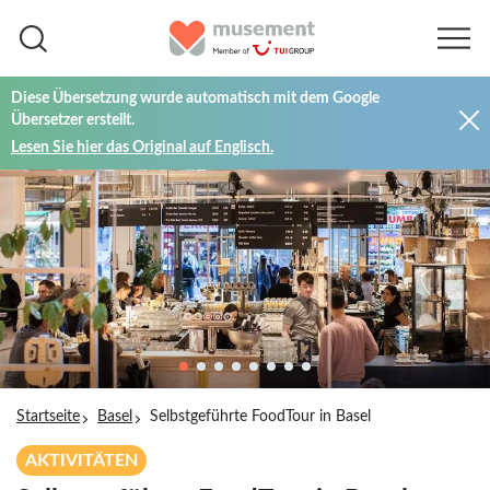
Diese Übersetzung wurde automatisch mit dem Google
Übersetzer erstellt.
Lesen Sie hier das Original auf Englisch.
Startseite
Basel
Selbstgeführte FoodTour in Basel
AKTIVITÄTEN