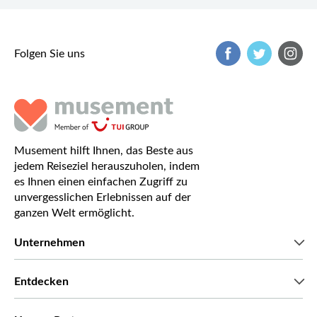
Folgen Sie uns
Musement hilft Ihnen, das Beste aus
jedem Reiseziel herauszuholen, indem
es Ihnen einen einfachen Zugriff zu
unvergesslichen Erlebnissen auf der
ganzen Welt ermöglicht.
Unternehmen
Wir über uns
Entdecken
Pressestimmen
Karriere
Was unsere Kunden über uns sagen