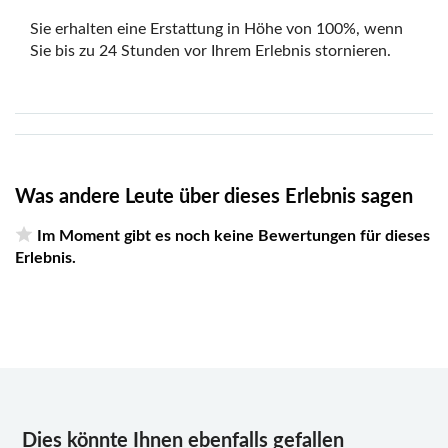
anderen Tag wählen. Achten Sie in diesem Fall
Sie erhalten eine Erstattung in Höhe von 100%, wenn
unbedingt auf die Tage, an denen die Tour durchgeführt
Sie bis zu 24 Stunden vor Ihrem Erlebnis stornieren.
werden kann
Bildrechte: © Basel Tourismus
Bitte beachten Sie, dass Personen ab 16 Jahren für die
Teilnahme an Führungen in Innenräumen ein gültiges
COVID-Zertifikat und einen amtlichen Ausweis
vorweisen müssen
Was andere Leute über dieses Erlebnis sagen
Im Moment gibt es noch keine Bewertungen für dieses
Erlebnis.
Dies könnte Ihnen ebenfalls gefallen