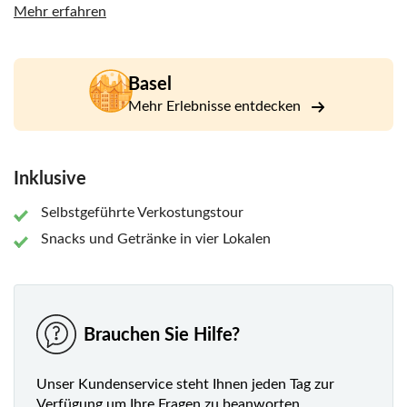
Einheimischen. Sie werden überrascht sein, welche
Mehr erfahren
Köstlichkeiten auf Sie warten. Es lohnt sich, genügend Zeit
einzuplanen, und es kann auch nicht schaden, das
Frühstück auszulassen.
Basel
"E guete" wie man auf Schweizerdeutsch sagt, guten
Mehr Erlebnisse entdecken
Appetit!
Inklusive
Selbstgeführte Verkostungstour
Snacks und Getränke in vier Lokalen
Brauchen Sie Hilfe?
Unser Kundenservice steht Ihnen jeden Tag zur
Verfügung um Ihre Fragen zu beanworten.