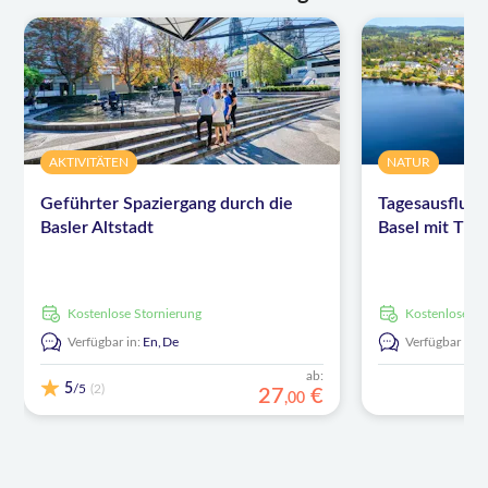
AKTIVITÄTEN
NATUR
Geführter Spaziergang durch die
Tagesausflug
Basler Altstadt
Basel mit Titi
kostenlose Stornierung
kostenlose S
Verfügbar in:
En,
De
Verfügbar in:
ab:
5
/5
(2)
27
€
,
00