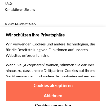
FAQs
Deutsch
CHF Schweizer Franken
Kontaktieren Sie uns
Português
C$ Kanadischer Dollar
Polski
AU$ Australischer Dollar
© 2026 Musement S.p.A.
Português BR
د.إ VAE-Dirham
VAT IT07978000961 - Lizenz
Nederlands
Online-Reiseagentur nº 170695
ARS Argentinischer Peso
.د.ب Bahrain-Dinar
Geschäftsbedingungen
Datenschutzerklärung
R$ Brasilianischer Real
Cookie-Verwendung
Sitemap
Erklärung zur Barrierefreiheit
CLP$ Chilenischer Peso
¥ Renminbi Yuan
COL$ Kolumbianischer Peso
₡ Costa-Rica-Colón
Gemacht mit
in Mailand, Italien
Esc Cabo-Verde-Escudo
Kč Tschechische Krone
DKK Dänische Krone
Ab: