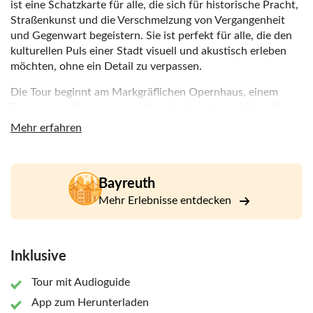
ist eine Schatzkarte für alle, die sich für historische Pracht,
Straßenkunst und die Verschmelzung von Vergangenheit
und Gegenwart begeistern. Sie ist perfekt für alle, die den
kulturellen Puls einer Stadt visuell und akustisch erleben
möchten, ohne ein Detail zu verpassen.
Die Tour beginnt am Markgräflichen Opernhaus, einem
Zeugnis von Reichtum und Kunstfertigkeit, und führt Sie
anschließend zum beschaulichen Menzelbrunnen. Sie führt
Mehr erfahren
Sie durch die Zeit von der königlichen Familie bis zur
modernen Handwerkskunst. Auf diesem Weg überqueren
Sie die Siegfried-Wagner-Brücke, bewundern das
Bayreuth
historische Neue Schloss, blicken in die Fenster von
Wagners legendärer Residenz und stehen vor dem für seine
Mehr Erlebnisse entdecken
Akustik berühmten Bayreuther Festspielhaus. Denkmäler
wie der Jean-Paul-Platz verleihen dem Ort literarisches
Prestige, während das Kloster St. Georgen und Jean Pauls
Inklusive
ehemaliges Wohnhaus an spirituelle und intellektuelle
Rückzugsorte erinnern, bevor die Geschichte in der
Tour mit Audioguide
Historischen Spinnerei zurück zur Industrie der
App zum Herunterladen
Vergangenheit führt.