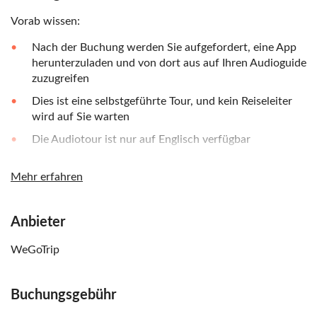
Vorab wissen:
Nach der Buchung werden Sie aufgefordert, eine App
herunterzuladen und von dort aus auf Ihren Audioguide
zuzugreifen
Dies ist eine selbstgeführte Tour, und kein Reiseleiter
wird auf Sie warten
Die Audiotour ist nur auf Englisch verfügbar
Denken Sie daran, mitzubringen:
Mehr erfahren
Vergessen Sie nicht, Ihre Kopfhörer mitzubringen, für
das beste Audioerlebnis
Anbieter
Es wird empfohlen, das Telefon vollständig aufgeladen
mitzubringen und eine Powerbank mitzunehmen
WeGoTrip
Buchungsgebühr