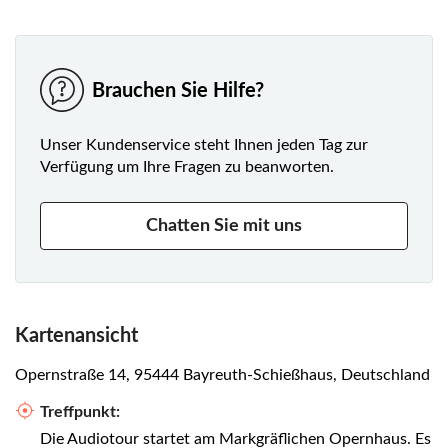
Tauchen Sie ein in die Klangwelt Bayreuths – lauschen Sie
dem romanischen Flüstern, erfreuen Sie sich am Plätschern
der Brunnen und lassen Sie die Vergangenheit anhand
Brauchen Sie Hilfe?
lebendiger Wandmalereien erlebbar werden. Diese Tour
bietet Ihnen einen Spaziergang durch das Herz Bayreuths,
wo jeder Anblick von historischer Tiefe und künstlerischem
Unser Kundenservice steht Ihnen jeden Tag zur
Flair erfüllt ist und in einer Erinnerung gipfelt, die von den
Verfügung um Ihre Fragen zu beanworten.
vielfältigen kulturellen Einflüssen der Stadt geprägt ist.
Chatten Sie mit uns
Kartenansicht
Opernstraße 14, 95444 Bayreuth-Schießhaus, Deutschland
Treffpunkt:
Die Audiotour startet am Markgräflichen Opernhaus. Es