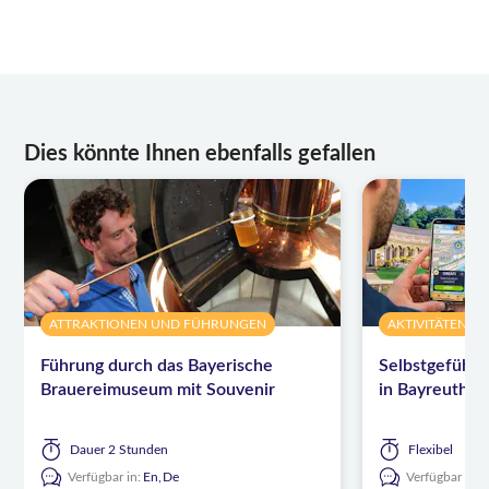
Dies könnte Ihnen ebenfalls gefallen
ATTRAKTIONEN UND FÜHRUNGEN
AKTIVITÄTEN
Führung durch das Bayerische
Selbstgeführte
Brauereimuseum mit Souvenir
in Bayreuth
Dauer
2 Stunden
Flexibel
Verfügbar in:
En,
De
Verfügbar in: