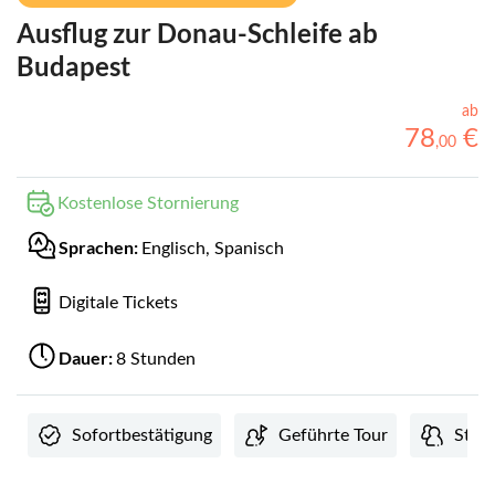
Ausflug zur Donau-Schleife ab
Budapest
ab
78
€
,
00
Kostenlose Stornierung
Sprachen:
Englisch, Spanisch
Digitale Tickets
Dauer:
8 Stunden
Sofortbestätigung
Geführte Tour
Stan