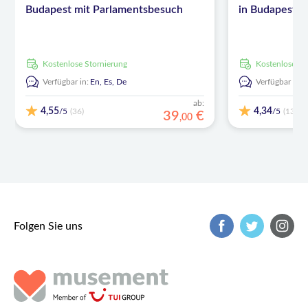
Budapest mit Parlamentsbesuch
in Budapest
kostenlose Stornierung
kostenlose S
Verfügbar in:
En,
Es,
De
Verfügbar in:
ab:
4,55
4,34
/5
/5
(36)
(13)
39
€
,
00
Folgen Sie uns