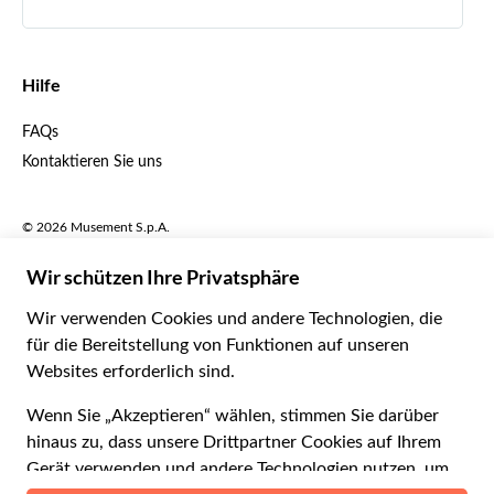
Español
€ Euro
English UK
$ US-Dollar
Hilfe
English US
£ Britisches Pfund
FAQs
Deutsch
CHF Schweizer Franken
Kontaktieren Sie uns
Português
C$ Kanadischer Dollar
Polski
AU$ Australischer Dollar
© 2026 Musement S.p.A.
Português BR
د.إ VAE-Dirham
VAT IT07978000961 - Lizenz
Nederlands
Online-Reiseagentur nº 170695
ARS Argentinischer Peso
.د.ب Bahrain-Dinar
Geschäftsbedingungen
Datenschutzerklärung
R$ Brasilianischer Real
Cookie-Verwendung
Sitemap
Erklärung zur Barrierefreiheit
CLP$ Chilenischer Peso
¥ Renminbi Yuan
COL$ Kolumbianischer Peso
₡ Costa-Rica-Colón