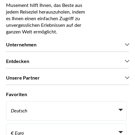
Musement hilft Ihnen, das Beste aus
jedem Reiseziel herauszuholen, indem
es Ihnen einen einfachen Zugriff zu
unvergesslichen Erlebnissen auf der
ganzen Welt ermöglicht.
Unternehmen
Wir über uns
Entdecken
Pressestimmen
Karriere
Was unsere Kunden über uns sagen
Unsere Partner
Green & Fair Experiences
Maßgeschneiderte Touren
Mit wem wir zusammenarbeiten
Favoriten
Affiliate-Programme
Persönliche Reiseagenten
Deutsch
Reiseagenturen
Werden Sie Anbieter
Italiano
Become a Distribution Partner
€ Euro
Français