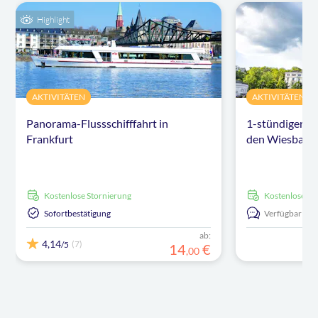
Highlight
AKTIVITÄTEN
AKTIVITÄTEN
Panorama-Flussschifffahrt in
1-stündiger g
Frankfurt
den Wiesbaden
kostenlose Stornierung
kostenlose S
Sofortbestätigung
Verfügbar in:
ab:
4,14
(7)
/5
14
€
,
00