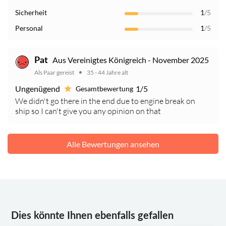
Sicherheit
1
/5
Personal
1
/5
Aus Vereinigtes Königreich - November 2025
Pat
Als Paar gereist
35 - 44 Jahre alt
Ungenügend
1/5
Gesamtbewertung
We didn't go there in the end due to engine break on
ship so I can't give you any opinion on that
Alle Bewertungen ansehen
Dies könnte Ihnen ebenfalls gefallen