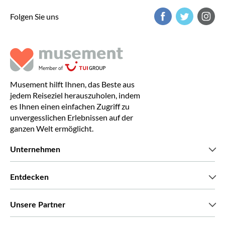
Folgen Sie uns
Musement hilft Ihnen, das Beste aus
jedem Reiseziel herauszuholen, indem
es Ihnen einen einfachen Zugriff zu
unvergesslichen Erlebnissen auf der
ganzen Welt ermöglicht.
Unternehmen
Wir über uns
Entdecken
Pressestimmen
Karriere
Was unsere Kunden über uns sagen
Unsere Partner
Green & Fair Experiences
Maßgeschneiderte Touren