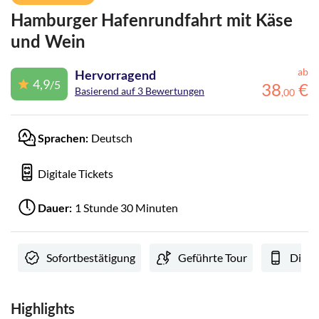
Hamburger Hafenrundfahrt mit Käse
und Wein
ab
Hervorragend
4,9
/5
38
€
Basierend auf 3 Bewertungen
,
00
Deutsch
Sprachen:
Digitale Tickets
1 Stunde 30 Minuten
Dauer:
Sofortbestätigung
Geführte Tour
Digit
Highlights