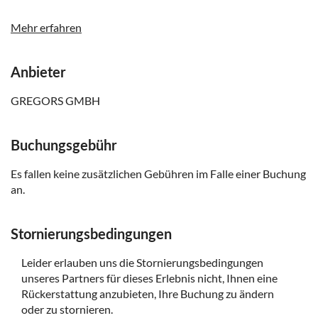
Bitte denken Sie daran, warme Kleidung mitzubringen,
da es auf dem Meer kalt werden kann
Mehr erfahren
Leider nicht für Rollstuhlfahrer geeignet
Haustiere sind an Bord nicht erlaubt
Anbieter
GREGORS GMBH
Buchungsgebühr
Es fallen keine zusätzlichen Gebühren im Falle einer Buchung
an.
Stornierungsbedingungen
Leider erlauben uns die Stornierungsbedingungen
unseres Partners für dieses Erlebnis nicht, Ihnen eine
Rückerstattung anzubieten, Ihre Buchung zu ändern
oder zu stornieren.