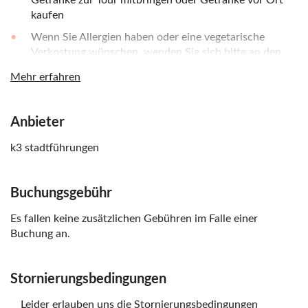
Getränke zur Tour mitbringen oder Getränke vor Ort
kaufen
Wenn Sie Allergien haben oder eine vegetarische
Verkostung wünschen, wenden Sie sich bitte an den
Veranstalter vor Ort. Weitere Informationen zum
Mehr erfahren
Gutschein finden Sie nach der Buchung
Diese Tour ist nicht geeignet für Veganer oder
Anbieter
Menschen mit Nahrungsmittelunverträglichkeiten
Diese Tour findet mit maximal 16 Teilnehmern statt
k3 stadtführungen
Buchungsgebühr
Es fallen keine zusätzlichen Gebühren im Falle einer
Buchung an.
Stornierungsbedingungen
Leider erlauben uns die Stornierungsbedingungen