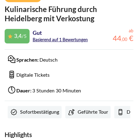
Kulinarische Führung durch
Heidelberg mit Verkostung
ab
Gut
3,4
/5
44
€
,
00
Basierend auf 1 Bewertungen
Sprachen:
Deutsch
Digitale Tickets
Dauer:
3 Stunden 30 Minuten
Sofortbestätigung
Geführte Tour
Digi
Highlights