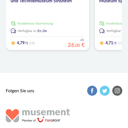
und Technikmuseum Sinsheim
Museum Spey
kostenlose Stornierung
kostenlose S
Verfügbar in:
En,
De
Verfügbar in:
ab:
4,79
4,71
/5
/5
(28)
(32)
26
€
,
00
Folgen Sie uns