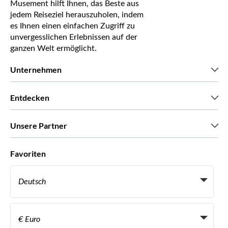
Musement hilft Ihnen, das Beste aus
jedem Reiseziel herauszuholen, indem
es Ihnen einen einfachen Zugriff zu
unvergesslichen Erlebnissen auf der
ganzen Welt ermöglicht.
Unternehmen
Wir über uns
Entdecken
Pressestimmen
Karriere
Was unsere Kunden über uns sagen
Unsere Partner
Green & Fair Experiences
Maßgeschneiderte Touren
Mit wem wir zusammenarbeiten
Favoriten
Affiliate-Programme
Persönliche Reiseagenten
Deutsch
Reiseagenturen
Werden Sie Anbieter
Italiano
Become a Distribution Partner
€ Euro
Français