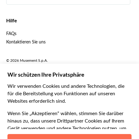
Español
€ Euro
English UK
$ US-Dollar
Hilfe
English US
£ Britisches Pfund
FAQs
Deutsch
CHF Schweizer Franken
Kontaktieren Sie uns
Português
C$ Kanadischer Dollar
Polski
AU$ Australischer Dollar
© 2026 Musement S.p.A.
Português BR
د.إ VAE-Dirham
VAT IT07978000961 - Lizenz
Nederlands
Online-Reiseagentur nº 170695
ARS Argentinischer Peso
.د.ب Bahrain-Dinar
Geschäftsbedingungen
Datenschutzerklärung
R$ Brasilianischer Real
Cookie-Verwendung
Sitemap
Erklärung zur Barrierefreiheit
CLP$ Chilenischer Peso
¥ Renminbi Yuan
COL$ Kolumbianischer Peso
₡ Costa-Rica-Colón