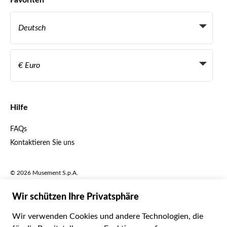
Favoriten
Affiliate-Programme
Persönliche Reiseagenten
Deutsch
Reiseagenturen
Werden Sie Anbieter
Italiano
Become a Distribution Partner
€ Euro
Français
Español
€ Euro
English UK
$ US-Dollar
Hilfe
English US
£ Britisches Pfund
FAQs
Deutsch
CHF Schweizer Franken
Kontaktieren Sie uns
Português
C$ Kanadischer Dollar
Polski
AU$ Australischer Dollar
© 2026 Musement S.p.A.
Português BR
د.إ VAE-Dirham
VAT IT07978000961 - Lizenz
Nederlands
Online-Reiseagentur nº 170695
ARS Argentinischer Peso
.د.ب Bahrain-Dinar
Geschäftsbedingungen
Datenschutzerklärung