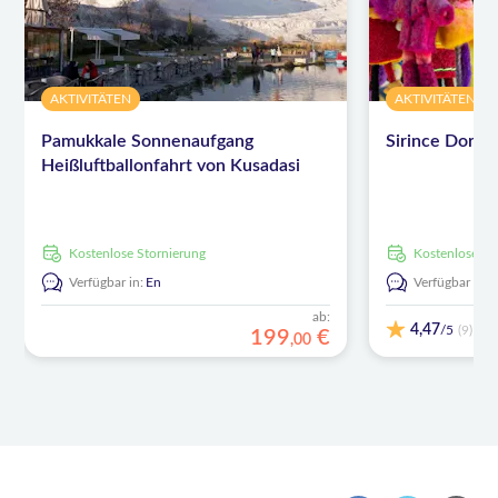
AKTIVITÄTEN
AKTIVITÄTEN
Pamukkale Sonnenaufgang
Sirince Dorf 
Heißluftballonfahrt von Kusadasi
kostenlose Stornierung
kostenlose S
Verfügbar in:
En
Verfügbar in:
ab:
4,47
/5
(9)
199
€
,
00