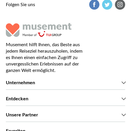
Folgen Sie uns
Musement hilft Ihnen, das Beste aus
jedem Reiseziel herauszuholen, indem
es Ihnen einen einfachen Zugriff zu
unvergesslichen Erlebnissen auf der
ganzen Welt ermöglicht.
Unternehmen
Wir über uns
Entdecken
Pressestimmen
Karriere
Was unsere Kunden über uns sagen
Unsere Partner
Green & Fair Experiences
Maßgeschneiderte Touren
Mit wem wir zusammenarbeiten