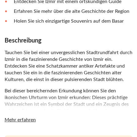
Entdecken Sie Izmir mit einem ortskundigen Guide
Erfahren Sie mehr über die alte Geschichte der Region
Holen Sie sich einzigartige Souvenirs auf dem Basar
Beschreibung
Tauchen Sie bei einer unvergesslichen Stadtrundfahrt durch
Izmir in die faszinierende Geschichte von Izmir ein.
Entdecken Sie eine Schatzkammer antiker Artefakte und
tauchen Sie ein in die faszinierenden Geschichten alter
Kulturen, die einst in dieser pulsierenden Stadt blühten.
Bei dieser bereichernden Erkundung können Sie den
ikonischen Uhrturm von Izmir erkunden: Dieses prächtige
Wahrzeichen ist ein Symbol der Stadt und ein Zeugnis des
reichen Erbes von Izmir. Sie können auch über den
geschäftigen Konak-Platz schlendern und in die lebhafte
Mehr erfahren
Atmosphäre dieses zentralen Platzes eintauchen, der von
historischen Gebäuden und lebhaften Märkten umgeben