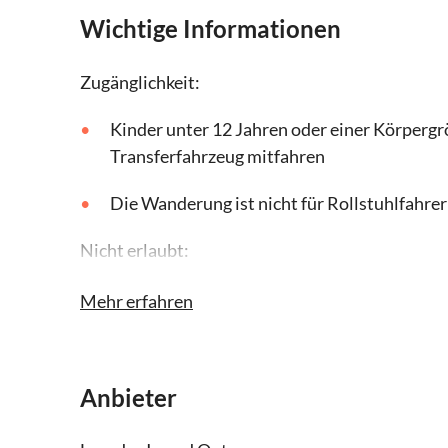
Wichtige Informationen
Zugänglichkeit:
Kinder unter 12 Jahren oder einer Körpergr
Transferfahrzeug mitfahren
Die Wanderung ist nicht für Rollstuhlfahr
Nicht erlaubt:
Rauchen, Alkohol und Drogen sind während 
Mehr erfahren
Denken Sie daran, mitzubringen:
Bequeme Schuhe und entsprechende Wande
Anbieter
Wasser, Sonnencreme, Regenkleidung und