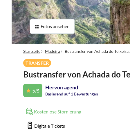
Fotos ansehen
Startseite
Madeira
Bustransfer von Achada do Teixeira
TRANSFER
Bustransfer von Achada do Te
Hervorragend
5
/5
Basierend auf 1 Bewertungen
Kostenlose Stornierung
Digitale Tickets