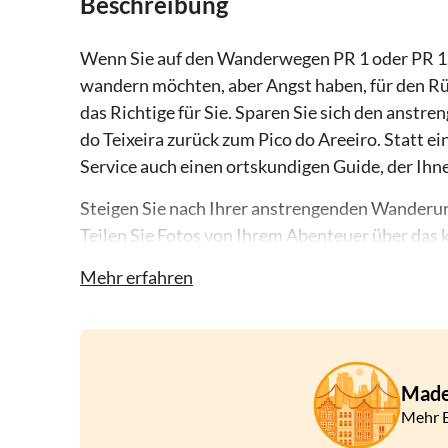
Beschreibung
Wenn Sie auf den Wanderwegen PR 1 oder PR 1.
wandern möchten, aber Angst haben, für den Rüc
das Richtige für Sie. Sparen Sie sich den anst
do Teixeira zurück zum Pico do Areeiro. Statt e
Service auch einen ortskundigen Guide, der Ihne
Steigen Sie nach Ihrer anstrengenden Wanderun
Teilen Sie Fotos von Ihrem Abenteuer über das
einfach zurück und genießen Sie die Aussicht a
Mehr erfahren
Fenster. Lehnen Sie sich zurück und entspannen 
um den Verkehr und die Navigation kümmert. Mi
zum Ausgangspunkt Ihrer Wanderung am Pico d
Made
Mehr E