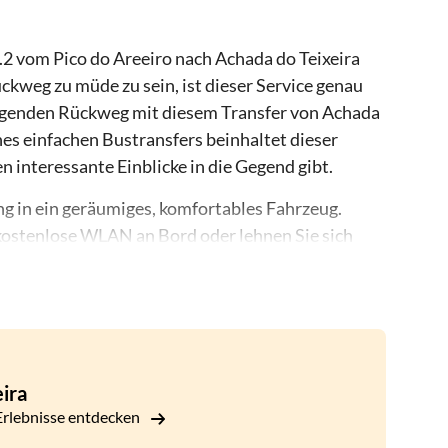
2 vom Pico do Areeiro nach Achada do Teixeira
kweg zu müde zu sein, ist dieser Service genau
rengenden Rückweg mit diesem Transfer von Achada
ines einfachen Bustransfers beinhaltet dieser
n interessante Einblicke in die Gegend gibt.
g in ein geräumiges, komfortables Fahrzeug.
 kostenlose WLAN an Bord oder lehnen Sie sich
uf die ungezähmte Wildnis durch die großen
Sie sich, während ein professioneller Fahrer sich
t diesem zuverlässigen Service werden Sie sicher
o Areeiro zurückgebracht.
ira
rlebnisse entdecken