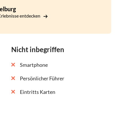
 Anweisungen zum Abspielen des Trails auf Ihrem
elburg
innst du deine Reise durch die Stadt, so
rlebnisse entdecken
Nicht inbegriffen
Smartphone
Persönlicher Führer
Eintritts Karten