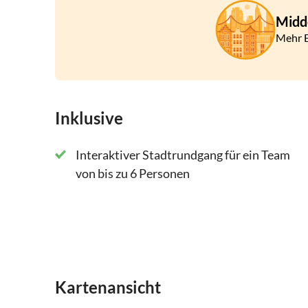
Mit Ihrer Buchung erhalten Sie eine E-Mail mit
Midd
Smartphone. Am Ausgangspunkt angekommen, beg
Mehr E
einfach ist das!
Inklusive
Interaktiver Stadtrundgang für ein Team
von bis zu 6 Personen
Kartenansicht