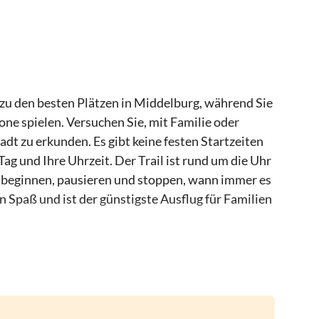
l zu den besten Plätzen in Middelburg, während Sie
ne spielen. Versuchen Sie, mit Familie oder
adt zu erkunden. Es gibt keine festen Startzeiten
ag und Ihre Uhrzeit. Der Trail ist rund um die Uhr
en beginnen, pausieren und stoppen, wann immer es
Spaß und ist der günstigste Ausflug für Familien
lburg, wie den Bahnhof, Markt, Rathaus, Lange
en alten Hafen, Kuiperspoort, die Oostkerk, den