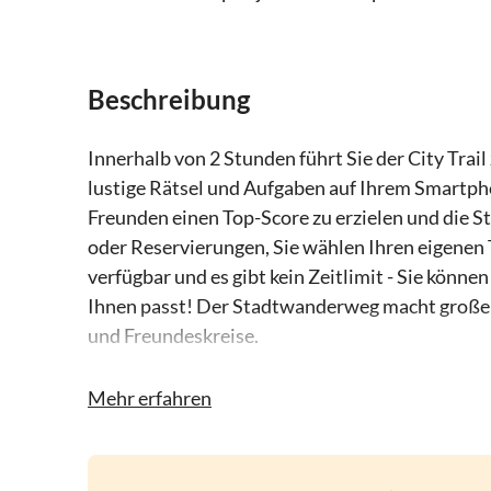
Beschreibung
Innerhalb von 2 Stunden führt Sie der City Trai
lustige Rätsel und Aufgaben auf Ihrem Smartpho
Freunden einen Top-Score zu erzielen und die St
oder Reservierungen, Sie wählen Ihren eigenen T
verfügbar und es gibt kein Zeitlimit - Sie könn
Ihnen passt! Der Stadtwanderweg macht großen 
und Freundeskreise.
Auf diesem Weg sehen Sie Highlights von Midde
Mehr erfahren
Jan (der Abteiturm von Long John), die Abtei, d
Koepoort und vieles mehr.
Wie funktioniert es?