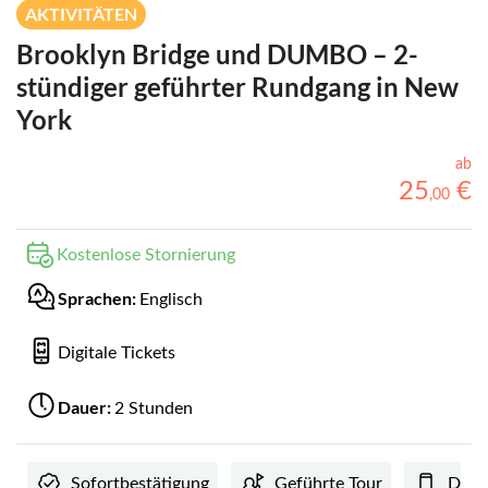
AKTIVITÄTEN
Brooklyn Bridge und DUMBO – 2-
stündiger geführter Rundgang in New
York
ab
25
€
,
00
Kostenlose Stornierung
Sprachen:
Englisch
Digitale Tickets
Dauer:
2 Stunden
Sofortbestätigung
Geführte Tour
Digi