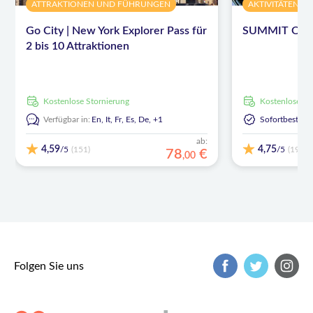
ATTRAKTIONEN UND FÜHRUNGEN
AKTIVITÄTEN
Go City | New York Explorer Pass für
SUMMIT One V
2 bis 10 Attraktionen
kostenlose Stornierung
kostenlose S
Verfügbar in:
En,
It,
Fr,
Es,
De,
+1
Sofortbestäti
ab:
4,59
4,75
/5
/5
(151)
(191)
78
€
,
00
Folgen Sie uns