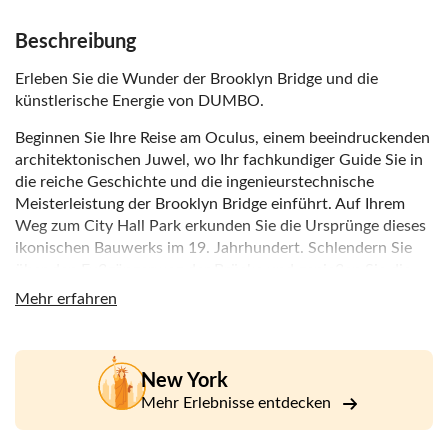
Beschreibung
Erleben Sie die Wunder der Brooklyn Bridge und die
künstlerische Energie von DUMBO.
Beginnen Sie Ihre Reise am Oculus, einem beeindruckenden
architektonischen Juwel, wo Ihr fachkundiger Guide Sie in
die reiche Geschichte und die ingenieurstechnische
Meisterleistung der Brooklyn Bridge einführt. Auf Ihrem
Weg zum City Hall Park erkunden Sie die Ursprünge dieses
ikonischen Bauwerks im 19. Jahrhundert. Schlendern Sie
über den Fußgängerweg der Brücke und genießen Sie die
atemberaubende Aussicht auf die Skyline von Manhattan
Mehr erfahren
und den East River.
Tauchen Sie anschließend in das kreative Herz von DUMBO
ein, wo Sie Kopfsteinpflasterstraßen durch ein trendiges
New York
Viertel voller Galerien, Boutiquen und Restaurants führen.
Mehr Erlebnisse entdecken
Entdecken Sie erstklassige Fotomotive, darunter den
berühmten Blick auf die Manhattan Bridge von der