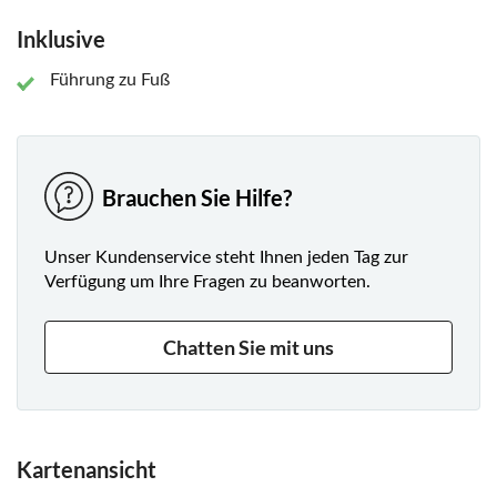
Washington Street aus, und genießen Sie die malerische
Inklusive
Schönheit des Brooklyn Bridge Parks. Beenden Sie Ihre Tour
am Fulton Ferry Landing, wo DUMBOs lebendige Essens-
Führung zu Fuß
und Unterhaltungsszene auf Sie wartet. Diese Tour bietet
eine unvergessliche Erkundung der dynamischen
Geschichte, Kultur und Architektur New Yorks.
Brauchen Sie Hilfe?
Unser Kundenservice steht Ihnen jeden Tag zur
Verfügung um Ihre Fragen zu beanworten.
Chatten Sie mit uns
Kartenansicht