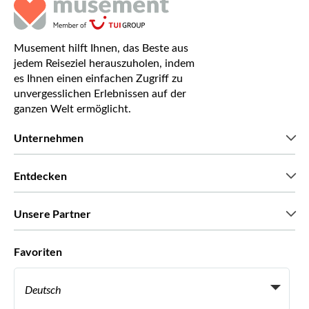
Musement hilft Ihnen, das Beste aus
jedem Reiseziel herauszuholen, indem
es Ihnen einen einfachen Zugriff zu
unvergesslichen Erlebnissen auf der
ganzen Welt ermöglicht.
Unternehmen
Wir über uns
Entdecken
Pressestimmen
Karriere
Was unsere Kunden über uns sagen
Unsere Partner
Green & Fair Experiences
Maßgeschneiderte Touren
Mit wem wir zusammenarbeiten
Favoriten
Affiliate-Programme
Persönliche Reiseagenten
Deutsch
Reiseagenturen