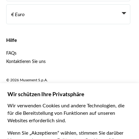
Werden Sie Anbieter
Italiano
Become a Distribution Partner
€ Euro
Français
Español
€ Euro
English UK
$ US-Dollar
Hilfe
English US
£ Britisches Pfund
FAQs
Deutsch
CHF Schweizer Franken
Kontaktieren Sie uns
Português
C$ Kanadischer Dollar
Polski
AU$ Australischer Dollar
© 2026 Musement S.p.A.
Português BR
د.إ VAE-Dirham
VAT IT07978000961 - Lizenz
Nederlands
Online-Reiseagentur nº 170695
ARS Argentinischer Peso
.د.ب Bahrain-Dinar
Geschäftsbedingungen
Datenschutzerklärung
R$ Brasilianischer Real
Cookie-Verwendung
Sitemap
Erklärung zur Barrierefreiheit
CLP$ Chilenischer Peso
¥ Renminbi Yuan