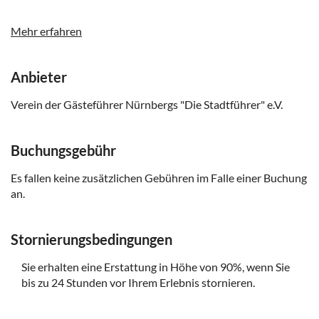
Mindestteilnehmerzahl sind 2 Personen
Mehr erfahren
Ermäßigte Tickets sind für Studenten und Menschen mit
Behinderung erhältlich. Bitte beachten Sie, dass Sie am
Tag der Tour einen Studentenausweis oder einen
Anbieter
Nachweis über Ihre Behinderung vorlegen müssen.
Es wird empfohlen, bequeme Schuhe zu tragen
Verein der Gästeführer Nürnbergs "Die Stadtführer" e.V.
Buchungsgebühr
Es fallen keine zusätzlichen Gebühren im Falle einer Buchung
an.
Stornierungsbedingungen
Sie erhalten eine Erstattung in Höhe von 90%, wenn Sie
bis zu 24 Stunden vor Ihrem Erlebnis stornieren.