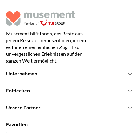
Musement hilft Ihnen, das Beste aus
jedem Reiseziel herauszuholen, indem
es Ihnen einen einfachen Zugriff zu
unvergesslichen Erlebnissen auf der
ganzen Welt ermöglicht.
Unternehmen
Wir über uns
Entdecken
Pressestimmen
Karriere
Was unsere Kunden über uns sagen
Unsere Partner
Green & Fair Experiences
Maßgeschneiderte Touren
Mit wem wir zusammenarbeiten
Favoriten
Affiliate-Programme
Persönliche Reiseagenten