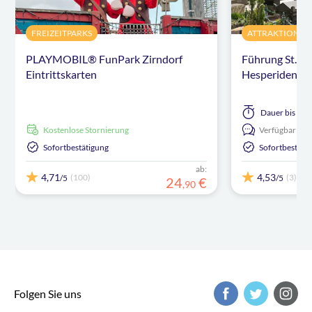
FREIZEITPARKS
ATTRAKTIONEN
PLAYMOBIL® FunPark Zirndorf
Führung St. Jo
Eintrittskarten
Hesperidengä
Dauer
bis zu 
kostenlose Stornierung
Verfügbar in:
Sofortbestätigung
Sofortbestäti
ab:
4,71
4,53
(100)
(3)
/5
/5
24
€
,
90
Folgen Sie uns