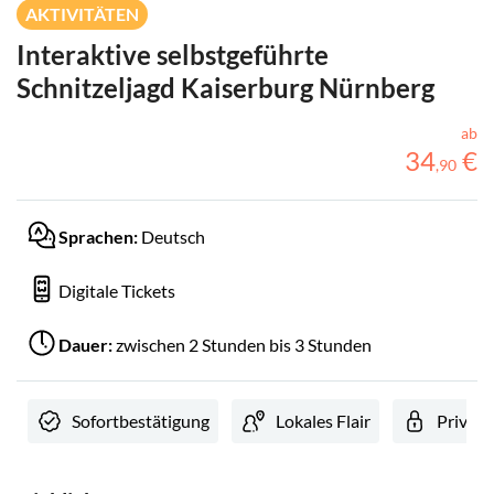
AKTIVITÄTEN
Interaktive selbstgeführte
Schnitzeljagd Kaiserburg Nürnberg
ab
34
€
,
90
Sprachen:
Deutsch
Digitale Tickets
Dauer:
zwischen 2 Stunden bis 3 Stunden
Sofortbestätigung
Lokales Flair
Private