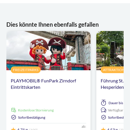
Dies könnte Ihnen ebenfalls gefallen
FREIZEITPARKS
ATTRAKTIONEN
PLAYMOBIL® FunPark Zirndorf
Führung St. Jo
Eintrittskarten
Hesperidengä
Dauer
bis zu 
kostenlose Stornierung
Verfügbar in:
Sofortbestätigung
Sofortbestäti
ab:
4,71
4,53
(100)
(3)