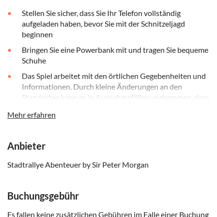
Stellen Sie sicher, dass Sie Ihr Telefon vollständig
aufgeladen haben, bevor Sie mit der Schnitzeljagd
beginnen
Bringen Sie eine Powerbank mit und tragen Sie bequeme
Schuhe
Das Spiel arbeitet mit den örtlichen Gegebenheiten und
Informationen. Durch kleine Änderungen an den
Standorten kann es in Ausnahmefällen vorkommen, dass
das Rätsel nicht wie entwickelt gelöst werden kann
Mehr erfahren
Informationen zum Zugriff auf die selbstgeführte
Schnitzeljagd auf Ihrem Telefon finden Sie im
Anbieter
Buchungsbeleg
Die Schnitzeljagd empfiehlt sich für eine Gruppe von 5
Stadtrallye Abenteuer by Sir Peter Morgan
bis 8 Personen
Buchungsgebühr
Es fallen keine zusätzlichen Gebühren im Falle einer Buchung