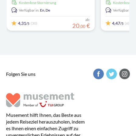
kostenlose Stornierung
kostenlose S
Verfügbar in:
En,
De
Verfügbar in:
ab:
4,31
4,47
(30)
(6)
/5
/5
20
€
,
00
Folgen Sie uns
Musement hilft Ihnen, das Beste aus
jedem Reiseziel herauszuholen, indem
es Ihnen einen einfachen Zugriff zu
unvergesslichen Erlebnissen auf der