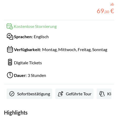
ab
69
€
,
00
Kostenlose Stornierung
Englisch
Sprachen:
Montag, Mittwoch, Freitag, Sonntag
Verfügbarkeit:
Digitale Tickets
3 Stunden
Dauer:
Sofortbestätigung
Geführte Tour
Klein
Highlights