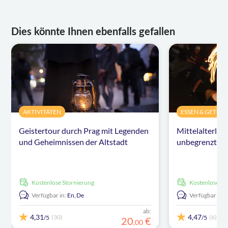
Dies könnte Ihnen ebenfalls gefallen
AKTIVITÄTEN
ESSEN & GETRÄ
Geistertour durch Prag mit Legenden
Mittelalterlic
und Geheimnissen der Altstadt
unbegrenzten 
kostenlose Stornierung
kostenlose S
Verfügbar in:
En,
De
Verfügbar in:
ab:
4,31
4,47
(30)
(6)
/5
/5
20
€
,
00