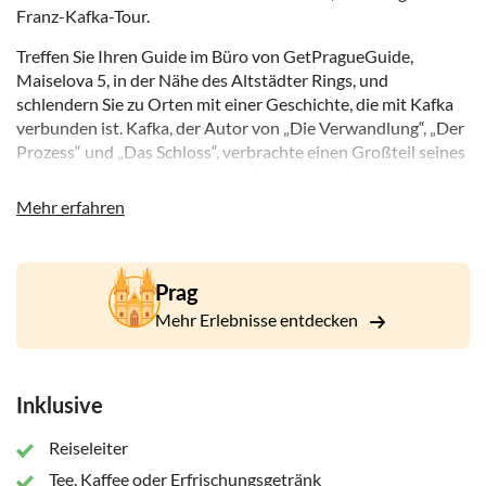
Franz-Kafka-Tour.
Treffen Sie Ihren Guide im Büro von GetPragueGuide,
Maiselova 5, in der Nähe des Altstädter Rings, und
schlendern Sie zu Orten mit einer Geschichte, die mit Kafka
verbunden ist. Kafka, der Autor von „Die Verwandlung“, „Der
Prozess“ und „Das Schloss“, verbrachte einen Großteil seines
Lebens und schrieb viele seiner literarischen Werke in
Josefov, dem ehemaligen jüdischen Ghetto Prags.
Mehr erfahren
Folgen Sie Ihrem Guide und entdecken Sie einige der
Wohnungen der Familie Kafka. Entdecken Sie, wo Franz
Kafka zur Schule und Universität ging. Gehen Sie in der Nähe
Prag
des Hauses spazieren, in dem er seine Verlobte Felice Bauer
Mehr Erlebnisse entdecken
kennenlernte. Besuchen Sie einige der Salons und Synagogen,
die seine literarischen Betrachtungen inspirierten.
Erfahren Sie unterwegs mehr über die Geschichte Prags und
Inklusive
insbesondere das Schicksal der jüdischen Gemeinde.
Erfahren Sie mehr über Prags multikulturelle Geschichte und
Reiseleiter
seine umfassendere Beziehung zu Kunst und Literatur.
Tee, Kaffee oder Erfrischungsgetränk