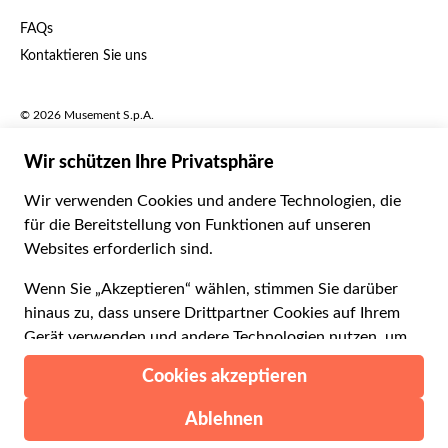
English US
£ Britisches Pfund
FAQs
Deutsch
CHF Schweizer Franken
Kontaktieren Sie uns
Português
C$ Kanadischer Dollar
Polski
AU$ Australischer Dollar
© 2026 Musement S.p.A.
Português BR
د.إ VAE-Dirham
VAT IT07978000961 - Lizenz
Nederlands
Online-Reiseagentur nº 170695
ARS Argentinischer Peso
.د.ب Bahrain-Dinar
Geschäftsbedingungen
Datenschutzerklärung
R$ Brasilianischer Real
Cookie-Verwendung
Sitemap
Erklärung zur Barrierefreiheit
CLP$ Chilenischer Peso
¥ Renminbi Yuan
COL$ Kolumbianischer Peso
₡ Costa-Rica-Colón
Gemacht mit
in Mailand, Italien
Esc Cabo-Verde-Escudo
Kč Tschechische Krone
DKK Dänische Krone