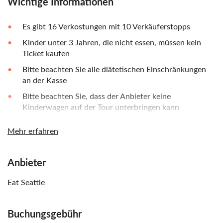
Wichtige Informationen
Es gibt 16 Verkostungen mit 10 Verkäuferstopps
Kinder unter 3 Jahren, die nicht essen, müssen kein
Ticket kaufen
Bitte beachten Sie alle diätetischen Einschränkungen
an der Kasse
Bitte beachten Sie, dass der Anbieter keine
Kinderwagen auf der Tour unterbringen kann
Während der Tour stehen nur begrenzte Toiletten zur
Mehr erfahren
Verfügung
Anbieter
Eat Seattle
Buchungsgebühr