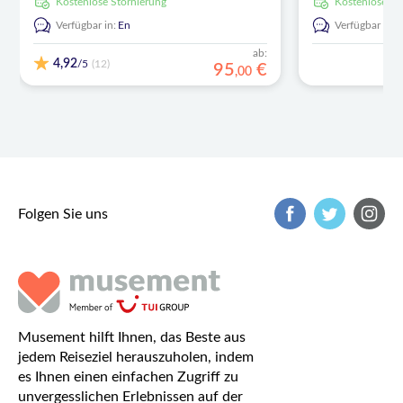
kostenlose Stornierung
kostenlose S
Verfügbar in:
En
Verfügbar in:
ab:
4,92
/5
(12)
95
€
,
00
Folgen Sie uns
Musement hilft Ihnen, das Beste aus
jedem Reiseziel herauszuholen, indem
es Ihnen einen einfachen Zugriff zu
unvergesslichen Erlebnissen auf der