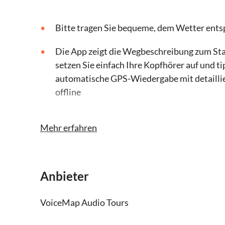
Bitte tragen Sie bequeme, dem Wetter ent
Die App zeigt die Wegbeschreibung zum Star
setzen Sie einfach Ihre Kopfhörer auf und ti
automatische GPS-Wiedergabe mit detailli
offline
Das Mindestalter für diese Tour beträgt 6 J
Mehr erfahren
Bitte bringen Sie Ihr Smartphone und Kopf
Für diese Aktivität ist ein App-Download er
Anbieter
AGB des Anwendungsanbieters und des App 
Vergessen Sie Ihre Kamera nicht!
VoiceMap Audio Tours
Dies ist eine selbstgeführte Audiotour. Sie