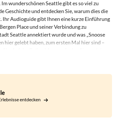
. Im wunderschönen Seattle gibt es so viel zu
nde Geschichte und entdecken Sie, warum dies die
t. Ihr Audioguide gibt Ihnen eine kurze Einführung
t Bergen Place und seiner Verbindung zu
Stadt Seattle annektiert wurde und was „Snoose
en hier gelebt haben, zum ersten Mal hier sind –
 Sie. Auf der Ballard Avenue finden Sie so viel
n aus dem 19. Jahrhundert. Es ist ein
 ikonischsten Gebäude und Einrichtungen. Lassen
der sogar zu Hause genossen werden.
le
rlebnisse entdecken