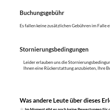
Telefon
Buchungsgebühr
Sie können diese selbstgeführte Tour an jed
Zeit durchführen.
Es fallen keine zusätzlichen Gebühren im Falle 
Stornierungsbedingungen
Leider erlauben uns die Stornierungsbedingung
Ihnen eine Rückerstattung anzubieten, Ihre B
Was andere Leute über dieses Erl
Im Moment gibt es noch keine Bewertungen für di