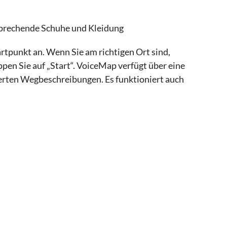
sprechende Schuhe und Kleidung
tpunkt an. Wenn Sie am richtigen Ort sind,
ppen Sie auf „Start“. VoiceMap verfügt über eine
erten Wegbeschreibungen. Es funktioniert auch
ahre
hörer mit
forderlich. Die Nutzung der App unterliegt den
Stores, in dem sie angeboten wird.
 folgen einer Audiotour über eine App auf Ihrem