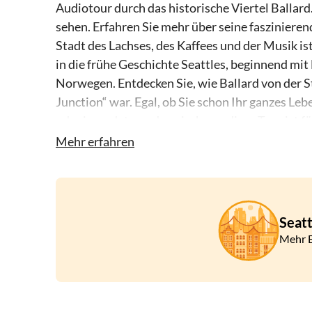
Audiotour durch das historische Viertel Ballard
sehen. Erfahren Sie mehr über seine fasziniere
Stadt des Lachses, des Kaffees und der Musik is
in die frühe Geschichte Seattles, beginnend mi
Norwegen. Entdecken Sie, wie Ballard von der 
Junction“ war. Egal, ob Sie schon Ihr ganzes Leb
oder irgendetwas dazwischen – diese Tour ist für
über die Geschichte dieser schrulligen Boomtow
Mehr erfahren
authentisches Stück Seattle mit einigen seiner
Sie uns gemeinsam einen Spaziergang machen.
Diese selbstgeführte Audiotour kann vor Ort o
Seatt
Mehr E