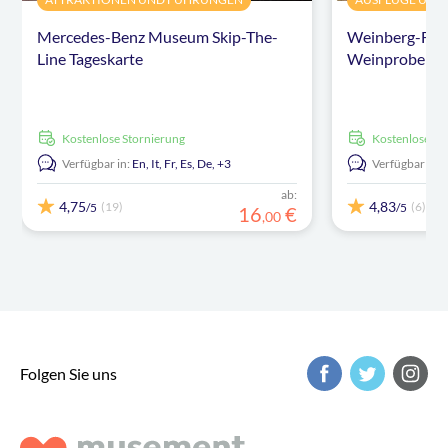
Mercedes-Benz Museum Skip-The-
Weinberg-Fahr
Line Tageskarte
Weinprobe bei
kostenlose Stornierung
kostenlose S
Verfügbar in:
En,
It,
Fr,
Es,
De,
+3
Verfügbar in:
ab:
4,75
4,83
(19)
(6)
/5
/5
16
€
,
00
Folgen Sie uns