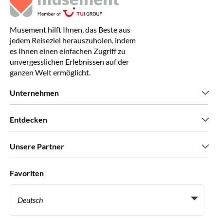
Musement hilft Ihnen, das Beste aus
jedem Reiseziel herauszuholen, indem
es Ihnen einen einfachen Zugriff zu
unvergesslichen Erlebnissen auf der
ganzen Welt ermöglicht.
Unternehmen
Wir über uns
Entdecken
Pressestimmen
Karriere
Was unsere Kunden über uns sagen
Unsere Partner
Green & Fair Experiences
Maßgeschneiderte Touren
Mit wem wir zusammenarbeiten
Favoriten
Affiliate-Programme
Persönliche Reiseagenten
Deutsch
Reiseagenturen