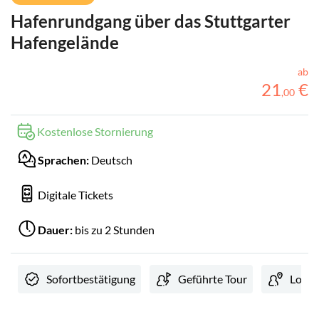
Hafenrundgang über das Stuttgarter
Hafengelände
ab
21
€
,
00
Kostenlose Stornierung
Sprachen:
Deutsch
Digitale Tickets
Dauer:
bis zu 2 Stunden
Sofortbestätigung
Geführte Tour
Lokale