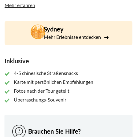
Essen zu erfreuen und lustige Geschichten zu lernen, sondern
Mehr erfahren
es ist auch eine großartige Möglichkeit, lokale Unternehmen
zu unterstützen.
Sydney
Mehr Erlebnisse entdecken
Inklusive
4-5 chinesische Straßensnacks
Karte mit persönlichen Empfehlungen
Fotos nach der Tour geteilt
Überraschungs-Souvenir
Brauchen Sie Hilfe?