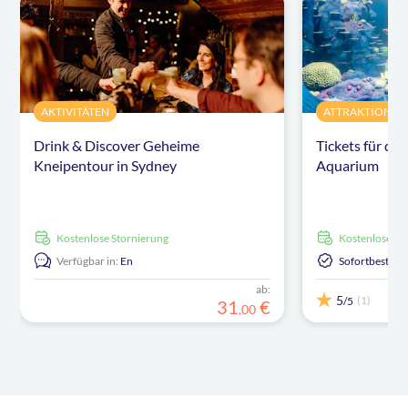
AKTIVITÄTEN
ATTRAKTIONEN
Drink & Discover Geheime
Tickets für das
Kneipentour in Sydney
Aquarium
kostenlose Stornierung
kostenlose S
Verfügbar in:
En
Sofortbestäti
ab:
5
(1)
/5
31
€
,
00