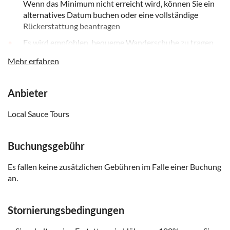
Wenn das Minimum nicht erreicht wird, können Sie ein
alternatives Datum buchen oder eine vollständige
Rückerstattung beantragen
Es wird empfohlen, bequeme Wanderschuhe zu tragen
und eine Wasserflasche und etwas Bargeld/Kreditkarte
Mehr erfahren
für alle zusätzlichen Einkäufe mitzubringen
Die Tour ist auf Englisch, aber Ihre Guides sprechen auch
Mandarin-Chinesisch. Sie können dies direkt beim
Anbieter
örtlichen Betreiber bestätigen, dessen Nummer Ihnen
Local Sauce Tours
nach der Buchung mitgeteilt wird
Wenn Sie Diätwünsche haben, wenden Sie sich bitte an
den örtlichen Betreiber
Buchungsgebühr
Es fallen keine zusätzlichen Gebühren im Falle einer Buchung
an.
Stornierungsbedingungen