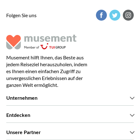
Folgen Sie uns
Musement hilft Ihnen, das Beste aus
jedem Reiseziel herauszuholen, indem
es Ihnen einen einfachen Zugriff zu
unvergesslichen Erlebnissen auf der
ganzen Welt ermöglicht.
Unternehmen
Wir über uns
Entdecken
Pressestimmen
Karriere
Was unsere Kunden über uns sagen
Unsere Partner
Green & Fair Experiences
Maßgeschneiderte Touren