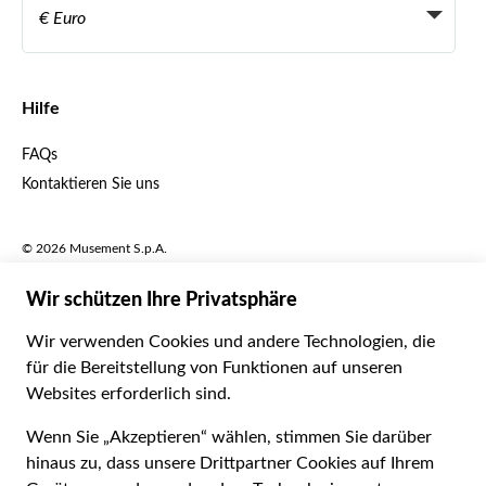
Become a Distribution Partner
€ Euro
Français
Español
€ Euro
English UK
$ US-Dollar
Hilfe
English US
£ Britisches Pfund
FAQs
Deutsch
CHF Schweizer Franken
Kontaktieren Sie uns
Português
C$ Kanadischer Dollar
Polski
AU$ Australischer Dollar
© 2026 Musement S.p.A.
Português BR
د.إ VAE-Dirham
VAT IT07978000961 - Lizenz
Nederlands
Online-Reiseagentur nº 170695
ARS Argentinischer Peso
.د.ب Bahrain-Dinar
Geschäftsbedingungen
Datenschutzerklärung
R$ Brasilianischer Real
Cookie-Verwendung
Sitemap
Erklärung zur Barrierefreiheit
CLP$ Chilenischer Peso
¥ Renminbi Yuan
COL$ Kolumbianischer Peso