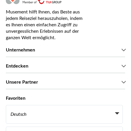
Musement hilft Ihnen, das Beste aus
jedem Reiseziel herauszuholen, indem
es Ihnen einen einfachen Zugriff zu
unvergesslichen Erlebnissen auf der
ganzen Welt ermöglicht.
Unternehmen
Wir über uns
Entdecken
Pressestimmen
Karriere
Was unsere Kunden über uns sagen
Unsere Partner
Green & Fair Experiences
Maßgeschneiderte Touren
Mit wem wir zusammenarbeiten
Favoriten
Affiliate-Programme
Persönliche Reiseagenten
Deutsch
Reiseagenturen
Werden Sie Anbieter
Italiano