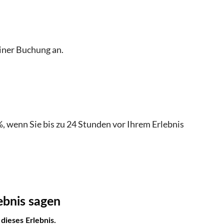
zu den geltenden Terminen, Zahlungsmodalitäten
offiziellen Website der Comune di Venezia
einer Buchung an.
, wenn Sie bis zu 24 Stunden vor Ihrem Erlebnis
ebnis sagen
ieses Erlebnis.