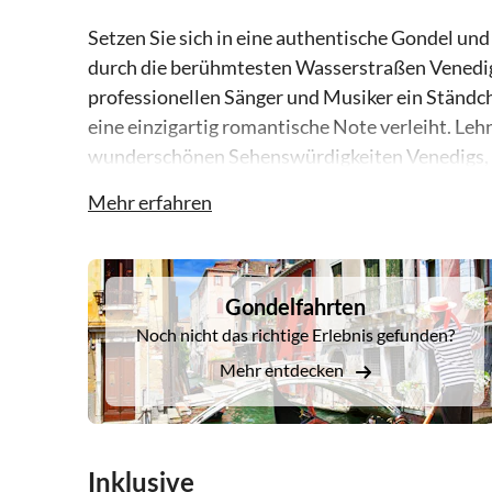
Setzen Sie sich in eine authentische Gondel und 
durch die berühmtesten Wasserstraßen Venedigs
professionellen Sänger und Musiker ein Ständc
eine einzigartig romantische Note verleiht. Leh
wunderschönen Sehenswürdigkeiten Venedigs, be
Theater La Fenice, das Museum der Peggy Gugge
Mehr erfahren
Gleiten Sie unter kleinen Brücken hindurch u
des Canal Grande!
DSA1Gondelfahrten
Gondelfahrten
Noch nicht das richtige Erlebnis gefunden?
Mehr entdecken
Inklusive