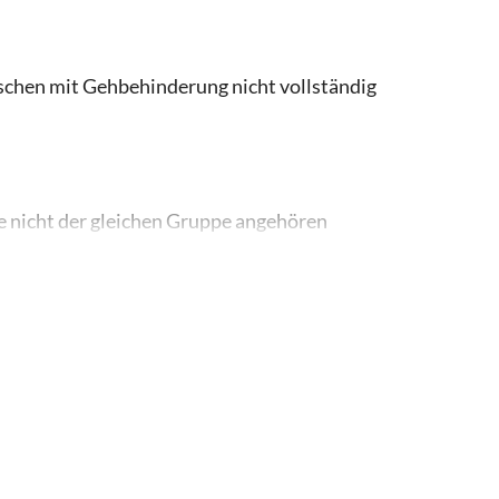
nschen mit Gehbehinderung nicht vollständig
ie nicht der gleichen Gruppe angehören
nehmen.
ere je nach Gewicht der Gäste zugewiesen
 Musiker, die in einer der Gondeln mitfahren und
in Paar Musiker auf jeder Gondel. Die Musiker
 ein.
esucher eine Eintrittsgebühr entrichten, sofern