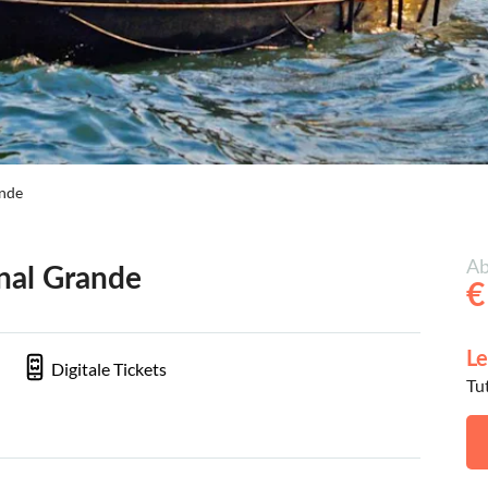
ande
Ab
nal Grande
€
Le
Digitale Tickets
Tu