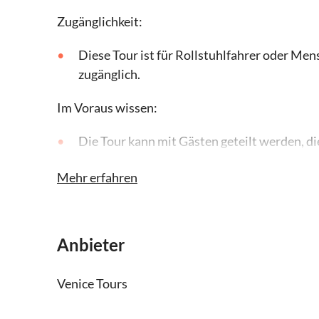
Zugänglichkeit:
Diese Tour ist für Rollstuhlfahrer oder Me
zugänglich.
Im Voraus wissen:
Die Tour kann mit Gästen geteilt werden, d
Jede Gondel kann maximal 5 Personen auf
Mehr erfahren
Die Sitzplätze an Bord werden vom Gondoli
Zur Reisegruppe gehören ein Sänger und ein
Anbieter
während der Fahrt auftreten. Es ist nicht e
steigen in eine Gondel in der Mitte der Reihe
Venice Tours
An ausgewählten Terminen müssen Venedig-B